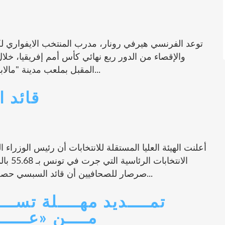
توعد الفرنسي هيرفي رونار، مدرب المنتخب الايفواري لكر
والإقصاء من الدور ربع نهائي كأس أمم إفريقيا، خلال
المقبل بملعب مدينة "مالابو" في غينيا الإستوائية، مؤكدا أنه يعرف كيف...
قائد 
أعلنت الهيئة العليا المستقلة للانتخابات أن رئيس الوزراء
الانتخ
صرصار للصحافيين أن قائد السبسي حصل على أكثر من 1.7 مليون صوت في الدورة...
تمــــديد مهــــلة تســ
مــــن «عــــــدل 2» إلى شـ