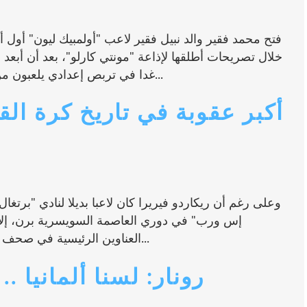
فتح محمد فقير والد نبيل فقير لاعب "أولمبيك ليون" أول
خلال تصريحات أطلقها لإذاعة "مونتي كارلو"، بعد أن أبعد 
غدا في تربص إعدادي يلعبون من خلاله مباراتين وديتين أم ام كل من إيطاليا...
أكبر عقوبة في تاريخ كرة الق
إس ورب" في دوري العاصمة السويسرية برن، إلا أنه
العناوين الرئيسية في صحف البلاد. ووفقاً لصحيفة "بليك" السويسرية فقد...
رونار: لسنا ألمانيا .