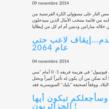
09 novembre 2014
 أمس النار على مسؤولي الكرة الفرنسية من
ابنه من قائمة منتخب الآمال الذين سيدخلون
دم...إيقاف لاعب حتى
عام 2064
04 novembre 2014
وعلى رغم أن ريكاردو فيريرا كان لاعبا بديلا لنادي "برتغال فيوتيبول" في هزيمة فريقه 1- 0 أمام "سي
 تمكن من أن يكون له تأثيراً كبيراً ويحتل
. وسأجعلكم تبكون أيها
الجزائريون !