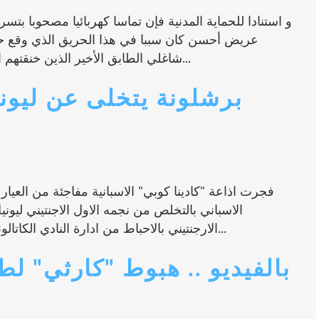
و استنادا للحماية المدنية فإن تماسا كهربائيا مصحوبا بتس
عريض أحسن كان سببا في هذا الحريق الذي وقع حوا
شاغلي الطابق الأخير الذين خنقتهم الأدخنة السوداء المتصاعدة من طرف عناصر...
برشلونة يتخلى عن ليو
فجرت اذاعة "كادينا كوبي" الاسبانية مفاجئة من العيا
الارجنتيني بالاحباط من ادارة النادي الكاتالوني بعد تعرضه لحملة تشويش واضحة ابرزها...
بالفيديو .. هبوط "كارثي" لط