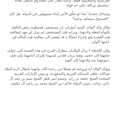
الفرنسية والبلجيكية فقط، وعليه يتعذّر على الصندوق التكفل بحالة
سلسبيل وزكاة، على حد قوله.
وتساءل محدثنا
"
ماذا لو تعلّق الأمر بأبناء مسوؤلين في الدولة، هل كان
".
الصندوق سيخلف وعده؟
وقال والد التوأم، السيد أمقران، إن مستشفى قسنطينة رفض التكفل
بالتوأم لحظة ولادتهما، وبرأيه فإن المستشفى لم يبذل أي جهد لمعالجة
هذه القضية ولو بإجراء اتصالات قد تفضي إلى معالجة هذه الحالة في
أيامها الأولى.
وإلى اللحظة لا يزال الوالدان ينتظران الفرج في هذه القضية التي حولت
حياتهما إلى جحيم، وهما يريان فلذتي كبديهما تكبران أمامهما ولم تجف
دموعهما منذ ولادتهما إلى اليوم.
ويؤكد الوالد أنه وزوجته لم يقنطا من رحمة الله، وأنهما بانتظار كرم الملك
عبدالله، عاهل المملكة العربية والسعودية، ورئيس الإمارات العربية
المتحدة الشيخ خليفة بن زايد، وسمو أمير قطر الشيخ تميم بن حمد آل
ثاني، ونائب رئيس الدولة حاكم دبي الشيخ محمد بن راشد آل مكتوم.