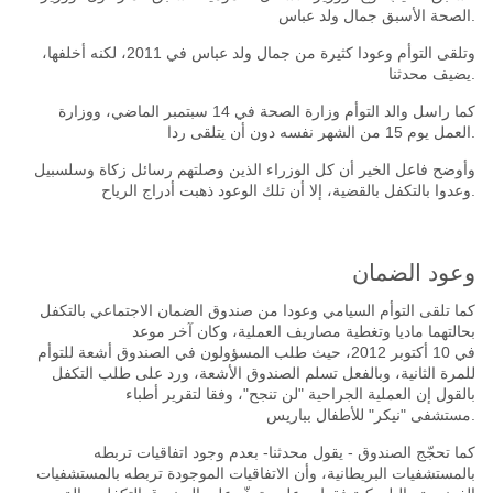
الصحة الأسبق جمال ولد عباس.
وتلقى التوأم وعودا كثيرة من جمال ولد عباس في
2011،
لكنه أخلفها،
يضيف محدثنا.
كما راسل والد التوأم وزارة الصحة في
14
سبتمبر الماضي، ووزارة
من الشهر نفسه دون أن يتلقى ردا.
العمل يوم
15
وأوضح فاعل الخير أن كل الوزراء الذين وصلتهم رسائل زكاة وسلسبيل
وعدوا بالتكفل بالقضية، إلا أن تلك الوعود ذهبت أدراج الرياح.
وعود الضمان
كما تلقى التوأم السيامي وعودا من صندوق الضمان الاجتماعي بالتكفل
بحالتهما ماديا وتغطية مصاريف العملية، وكان آخر موعد
في
10
أكتوبر
2012،
حيث طلب المسؤولون في الصندوق أشعة للتوأم
للمرة الثانية، وبالفعل تسلم الصندوق الأشعة، ورد على طلب التكفل
بالقول إن العملية الجراحية
"
لن تنجح
"،
وفقا لتقرير أطباء
للأطفال بباريس.
مستشفى
"
نيكر
"
كما تحجّج الصندوق
-
يقول محدثنا
-
بعدم وجود اتفاقيات تربطه
بالمستشفيات البريطانية، وأن الاتفاقيات الموجودة تربطه بالمستشفيات