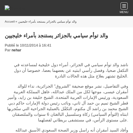
MENU
» والد توأم سيامي بالجزائر يستنجد بأمراء خليجيين
Accueil
والد توأم سيامي بالجزائر يستنجد بأمراء خليجيين
Publié le 10/11/2014 à 16:41
Par
nehar
ناشد والد توأم سيامي في الجزائر، أمراء دول خليجية لمساعدته في
التكفل صحيا، وفصل رأسي ابنتيه عن بعضهما بعضا، خصوصا أن دول
الخليج تشتهر بعلاج مثل هذه الحالات النادرة.
وفي التفاصيل، نشر موقع صحيفة
"
الشروق
"
الجزائرية، نداء للوالد
أمقران عيسى، موجها لكل من الملك عبدالله، عاهل المملكة العربية
السعودية، ورئيس الإمارات العربية المتحدة، الشيخ خليفة بن زايد، وأمير
قطر الشيخ تميم بن حمد آل ثاني، ونائب رئيس دولة الإمارات حاكم دبي
الشيخ محمد بن راشد آل مكتوم، التكفّل بالعملية الجراحية التي ستُجريها
ابنتاه
(
التوأم السيامي
)
زكاة وسلسبيل البالغتان
6
سنوات والملتصقتان
على مستوى الرأس، في مستشفى بريطاني لفصلهما.
وأفاد السيد أمقران أنه راسل وزير الصحة السعودي الأسبق عبدالله