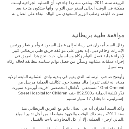
الربيعة سنة
2011،
وتلقى منه ردا جاء فيه أن العملية الجراحية ليست
ممكنة في الوقت الحالي لصغر سن التوأم، وأنها ستكون متاحة بعد
سنوات قليلة، وطلب الوزير السعودي من الوالد البقاء على اتصال به.
موافقة طبية بريطانية
وقال السيد أمقران في رسائله إلى عاهل السعودية وأمير قطر ورئيس
الإمارات وحاكم دبي، إنه يحوز على موافقة فريق طبي بريطاني كبير
لإجراء عملية فصل التوأم زكاة وسلسبيل، حيث نجح هذا الفريق في
إجراء عمليات مشابهة وتمكّن من فصل توائم سيامية مطابقة لحالة زكاة
وسلسبيل.
وأوضح صاحب الرسالة، الذي يقيم في بلدية وادي العثمانية التابعة لولاية
ميلة، أنه تلقى تقريرا ماليا مفصلا حول تكاليف العملية مرسل من
" Gret Ormond
مستشفى الأطفال التخصصي
"
فريت أورموند ستيرت
قدّر تكلفة العملية بـ
892.500
جنيه
Street Hospital for Children
مليار سنتيم.
إسترليني، ما يعادل
17
وأكد السيد أمقران أنه في اتصال دائم مع الفريق البريطاني منذ
سنة
2011،
ومنذ ذلك الوقت والجهود متواصلة من أجل تدبير المبلغ
المالي لإجراء العملية، إلا أن كل المحاولات باءت بالفشل.