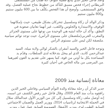
وأفاد فاعل الخير الذي يتابع قضية التوأم، أنه طلب من المستشفى
البريطاني إجراء فحص مسبق للتأكد من حظوظ نجاح عملية الفصل، وقد
وافق المستشفى، وأوضح أن هذا الفحص يكلّف ما بين
600
مليون سنتيم
مليون سنتيم.
و
800
وذكر الوالد أن زكاة وسلسبيل تتحركان بشكل طبيعي، حيث بإمكانهما
الوقوف والاستدارة والجلوس واللعب، غير أنهما تعانيان صعوبة في
النطق، وأكد أن حالة ابنتيه هي الوحيدة من نوعها على مستوى الجزائر
والمغرب العربي
(
ملتصقان على مستوى الرأس
)،
حيث توجد توائم سيامية
ملتصقة لكن ليس على مستوى الرأس.
وتوجه فاعل الخير والسيد أمقران بالشكر لوالي ولاية ميلة، السيد
عبدالرحمن كاديد، الذي لم يبخل بتدخلاته لدى السلطات، وقدّم يد
المساعدة بكل ما أوتي من قوة، كما يسهر على تقديم يد العون لغيرهما
من المرضى من ماله الخاص في أحيان كثيرة.
معاناة إنسانية منذ
2009
جدير الذكر أن رحلة معاناة والدة التوأم السيامي وفاعلي الخير الذين
رافقوه بدأت منذ العام
2009،
وقال فاعل خير رفض الكشف عن اسمه،
إنه أوصل ملف زكاة وسلسبيل إلى كل من الوزير الأول عبدالمالك سلال
في الحملة الانتخابية لرئاسيات
2014،
ووزير العمل والضمان الاجتماعي
السابق الطيب لوح، ووزير الأشغال العمومية السابق عمار غول، ووزير