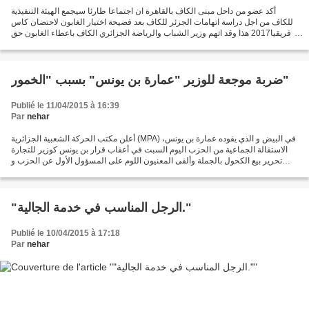
أكد عضو من داحل مبنى الكاف بالقاهرة ان اجتماعا طارئا سيجمع الهيئة التنفيذية
للكاف من اجل دراسة اتهامات الجزئر للكاف بعد فضيحة اختيار الغابون لاحتضان كاس
افريقيا2017 هذا وقد اتهم وزير الشباب والرياضة الجزائري الكاف باعطاء الغابون حق
استضافة الكان بطريقة...
ضربة موجعة للوزير "عمارة بن يونس" بسبب "الخمور"
Publié le 11/04/2015 à 16:39
Par
nehar
أعلن مكتب الحركة الشعبية الجزائرية (MPA) في البيض و الذي يقوده عمارة بن يونس،
الاستقالة الجماعية من الحزب اليوم السبت في أعقاب قرار بن يونس كوزير للتجارة
تحرير بيع الكحول بالجملة وألقى المعنيون اللوم على المسؤول الأول عن الحزب و
الذي هو في نفس الوقت وزير...
"الرجل المناسب في خدمة الجالية."
Publié le 10/04/2015 à 17:18
Par
nehar