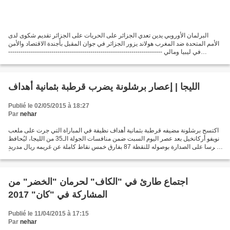
البرلمان الأوروبي يدين تعدي الجزائر على الحريات على الجزائر تقديم شكوى لدى
الأمم المتحدة ضد المغرب هولاند يزور الجزائر في جوان المقبل بأجندة الاقتصاد والأمن
في ليبيا ومالي ---------------------------------------------------------------------------
كاريكاتير...
الليجا | إعصار برشلونة يضرب قرطبة بثمانية أهداف
Publié le 02/05/2015 à 18:27
Par
nehar
اكتسح برشلونة مضيفه قرطبة بثمانية أهداف نظيفة في المباراة التي جرت على ملعب
نويفو أركانخيل بعد عصر اليوم السبت ضمن منافسات الجولة الـ35 من الليجا، ليُحافظ
البرسا على الصدارة بوصوله للنقطة 87 بفارق خمس نقاط كاملة عن غريمه ريال مدريد
الذي سيخوض اختباراً...
اجتماع طارئ في "الكاف" لحرمان "الخضر" من
المشاركة في "كان" 2017
Publié le 11/04/2015 à 17:15
Par
nehar