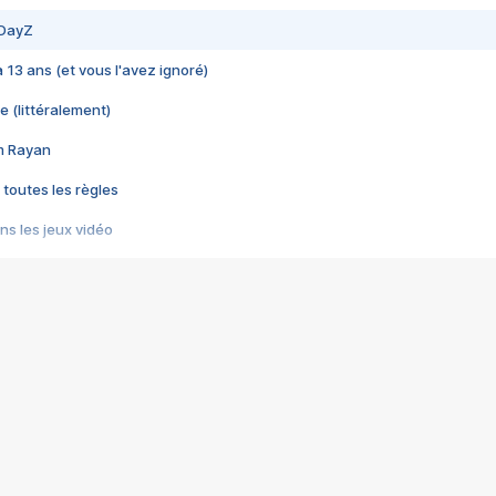
 DayZ
 a 13 ans (et vous l'avez ignoré)
e (littéralement)
im Rayan
 toutes les règles
s les jeux vidéo
us choquant de Rockstar ? - Le scandale BULLY
e plus moche de Steam
du RÊVE tourne au CAUCHEMAR
pendant 8 heures
it… à tort
umiliés par un jeu vidéo