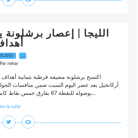
الليجا | إعصار برشلونة 
أهداف
05.2015
…
Par nehar
اكتسح برشلونة مضيفه قرطبة بثمانية أهداف ن
بوصوله للنقطة 87 بفارق خمس نقاط كاملة عن غريمه ريال مدريد الذي سيخوض اختباراً...
ire la suite