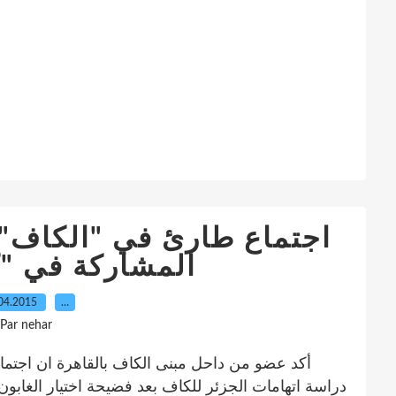
اجتماع طارئ في "الكاف"
المشاركة في "كان"
04.2015
…
Par nehar
أكد عضو من داحل مبنى الكاف بالقاهرة ان اجتماعا