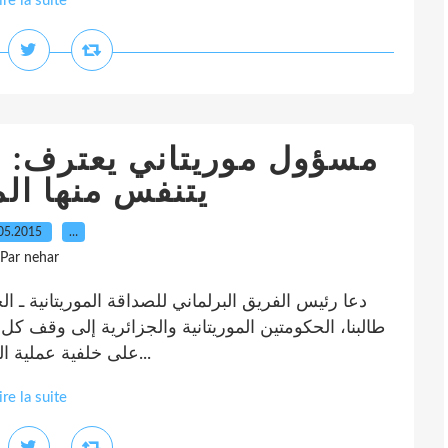
ire la suite
مسؤول موريتاني يعترف: ال
يتنفس منها الم
05.2015
…
Par nehar
دعا رئيس الفريق البرلماني للصداقة الموريتانية ـ ا
طالبنا، الحكومتين الموريتانية والجزائرية إلى وقف كل 
على خلفية عملية الطرد التي تعرض لها ديبلوماسي جزائري مؤخرا...
ire la suite