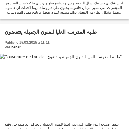
لديك شك ان حسوبك تسلل اليه فيروس او برنامج ضار وتريد ان تتأكد؟ هناك العديد من
المؤشرات التي تشير الى ان حاسوبك يحتوي على فيروسات ربما لاحظت ان حاسوب
يعمل بشكل ابطئ من المعتاد, نوافذ منبثقة كثيرة, تعطل برنامج مضاد الفيروسات ..
وتتسائل مالذي يحدث؟ اكيد...
طلبة المدرسة العليا للفنون الجميلة ينتفضون
Publié le 15/03/2015 à 11:11
Par
nehar
انتفض صبيحة اليوم طلبة المدرسة العليا للفنون الجميلة بالجزائر العاصمة في وقفة
احتجاجية معلنين بذلك إضرابا مفتوحا بعد غلق جميع أبواب الحوار مع ادارة المدرسة و