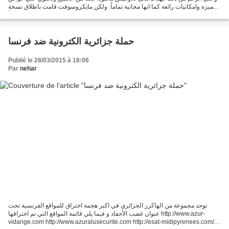
مميزة وامكانيات رائعة كما انها مجانية تماماً. ولكن مايكروسوفت قامت باطلاق نسخة
استعراضة جديدة تماماً...
حملة جزائرية الكترونية ضد فرنسا
Publié le 28/03/2015 à 18:06
Par
nehar
توحد مجموعة من الهاكرز الجزائري في اكبر هجمة اختراق للمواقع الفرنسية تحت
عنوان غضب الأحفاد و فيما يلي قائمة المواقع التي تم اختراقها http://www.azur-
vidange.com http://www.azuralusecurite.com http://esat-midipyrenees.com/