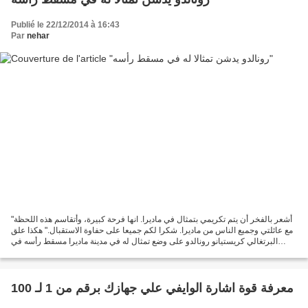
Publié le 22/12/2014 à 16:43
Par
nehar
"أشعر بالفخر أن يتم تكريمي بتمثال في ماديرا. انها فرحة كبيرة، وأتقاسم هذه اللحظة
مع عائلتي وجميع الناس من ماديرا. شكرا لكم جميعا على حفاوة الاستقبال." هكذا علق
البرتغالي كريستيانو رونالدو على وضع تمثال له في مدينة ماديرا مسقط رأسه في
البرتغال. وقام رونالدو...
معرفة قوة اشارة الوايفي علي جهازك برقم من 1 لـ 100