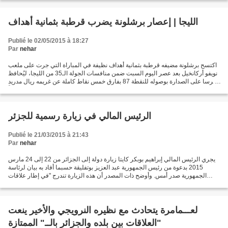
الليجا | إعصار برشلونة يضرب قرطبة بثمانية أهداف
Publié le 02/05/2015 à 18:27
Par
nehar
اكتسح برشلونة مضيفه قرطبة بثمانية أهداف نظيفة في المباراة التي جرت على ملعب
نويفو أركانخيل بعد عصر اليوم السبت ضمن منافسات الجولة الـ35 من الليجا، ليُحافظ
البرسا على الصدارة بوصوله للنقطة 87 بفارق خمس نقاط كاملة عن غريمه ريال مدريد
الذي سيخوض اختباراً...
الرئيس المالي في زيارة رسمية للجزئر
Publié le 21/03/2015 à 21:43
Par
nehar
يجري الرئيس المالي إبراهيم بوبكر كايتا زيارة دولة إلى الجزائر من 22 إلى 24 مارس
2015 بدعوة من رئيس الجمهورية عبد العزيز بوتفليقة حسبما أفاد به بيان لرئاسة
الجمهورية صدر أمس. وأوضح ذات المصدر أن هذه الزيارة تندرج "في إطار علاقات
الأخوة و التضامن وحسن الجوار...
لعـــمامرة يتحادث مع نظيره النرويجي والأخير ينعت
العلاقات بين بلده والجزائر بالــ" الممتازة"