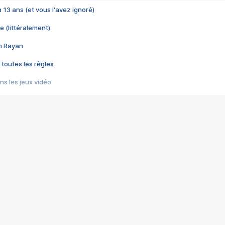
 a 13 ans (et vous l'avez ignoré)
e (littéralement)
im Rayan
 toutes les règles
s les jeux vidéo
us choquant de Rockstar ? - Le scandale BULLY
e plus moche de Steam
du RÊVE tourne au CAUCHEMAR
pendant 8 heures
it… à tort
umiliés par un jeu vidéo
ire - Final Fantasy 8