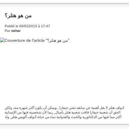
http://www.agapei.asso.fr/ http://adapei31.com/...
من هو هتلر؟
Publié le 09/02/2015 à 17:47
Par
nehar
ادولف هتلر لا يقل أهمية عن سابقه تشي جيفارا , ويمكن أن يكون أكثر شهرة منه, ولكن
الحق أن شعبية جيفارا فاقت شعبية هتلر بأميال, ربما لأن شخصيته فيها من الإنسانية
أكثر مما فيها من الدكتاتورية والخبث والعدوانية نبذة من حياته أدولف ألويس هتلر, ولد
سنة 1889...