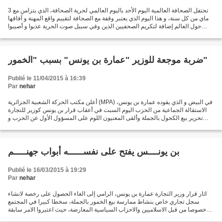
تحتفل الصحافة العالمية اليوم الأحد باليوم العالمي لحرية الصحافة، الذي يتزامن مع 3
ماي من كل سنة، و هذا اليوم الذي يعتبر وقفة مع الصحافة لتقييم واقع المهنة و آفاقها
حول العالم إضافة لتكريم الصحفيين الذين وفي سبيل صوت الحرية عذبوا و أصيبوا
وحتى سقطو شهداء...
ضربة موجعة للوزير "عمارة بن يونس" بسبب "الخمور"
Publié le 11/04/2015 à 16:39
Par
nehar
أعلن مكتب الحركة الشعبية الجزائرية (MPA) في البيض و الذي يقوده عمارة بن يونس،
الاستقالة الجماعية من الحزب اليوم السبت في أعقاب قرار بن يونس كوزير للتجارة
تحرير بيع الكحول بالجملة وألقى المعنيون اللوم على المسؤول الأول عن الحزب و
الذي هو في نفس الوقت وزير...
بن يونــــس يفتح على نفســــــه أبواب جهنـــــم
Publié le 16/03/2015 à 19:29
Par
nehar
اثار قرار وزير التجارة عمارة بن يونس، الرامي إلى الغاء الحصول على رخصة لانشاء
سجل تجاري خاص بنشاط ممارسة بيع الخمور بالجملة، سخطا كبيرا في المجتمع
خصوصا من قبل الاسلاميين والاحزاب السياسية المعارضة، حيث اعتبروا الامر سابقة
خطيرة ودعوة صريحة إلى انحلال...