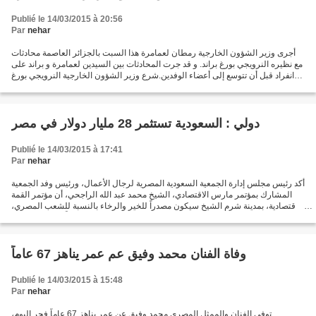
Publié le 14/03/2015 à 20:56
Par
nehar
أجرى وزير الشؤون الخارجية رمطان لعمامرة هذا السبت بالجزائر العاصمة محادثات
مع نظيره النرويجي بورغ براند. و قد جرت المحادثات بين السيدين لعمامرة و براند على
انفراد قبل أن تتوسع إلى أعضاء الوفدين.شرع وزير الشؤون الخارجية النرويجي بورغ
براند اليوم السبت...
دولي : السعودية تستثمر 28 مليار دولار في مصر
Publié le 14/03/2015 à 17:41
Par
nehar
أكد رئيس مجلس إدارة الجمعية السعودية المصرية لرجال الأعمال، ورئيس وفد الجمعية
المشارك بمؤتمر مارس الاقتصادي، الشيخ محمد عبد الله الراجحي، أن مؤتمر القمة
الاقتصادية، بمدينة شرم الشيخ سيكون مصدراً للخير والرخاء بالنسبة للشعب المصري،
مشيراً إلى أن المملكة...
وفاة الفنان محمد وفيق عم عمر يناهز 67 عاماً
Publié le 14/03/2015 à 15:48
Par
nehar
توفي الفنان والممثل المصري محمد وفيق عن عمر يناهز 67 عاماً فجر اليوم،