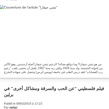
من هو تشي جيفارا؟ وما دوافع نضاله؟ الزعيم تشي جيفارا أصله أرجنتيني, وهو الأكبر
بين إخوانه الخمسة, ولد سنة 1928 ولقي ربه سنة 1967, فقبل أن يحضى بلقب "زعيم
حرب العصابات" فقد درس الطب في جامعة (بوينس آيرس) وحصل على شهادة التخرج
سنة 1953, وفي نفس السنة قام...
فيلم فلسطيني "عن الحب والسرقة ومشاكل أخرى" في
برلين
Publié le 09/02/2015 à 17:23
Par
nehar