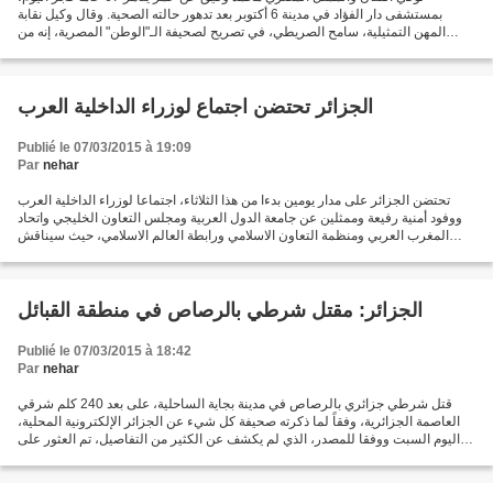
بمستشفى دار الفؤاد في مدينة 6 أكتوبر بعد تدهور حالته الصحية. وقال وكيل نقابة
المهن التمثيلية، سامح الصريطي، في تصريح لصحيفة الـ"الوطن" المصرية، إنه من
المقرر تشييع جنازة الفنان من مسجد...
الجزائر تحتضن اجتماع لوزراء الداخلية العرب
Publié le 07/03/2015 à 19:09
Par
nehar
تحتضن الجزائر على مدار يومين بدءا من هذا الثلاثاء، اجتماعا لوزراء الداخلية العرب
ووفود أمنية رفيعة وممثلين عن جامعة الدول العربية ومجلس التعاون الخليجي واتحاد
المغرب العربي ومنظمة التعاون الاسلامي ورابطة العالم الاسلامي، حيث سيناقش
الوزراء ملفات استراتيجية...
الجزائر: مقتل شرطي بالرصاص في منطقة القبائل
Publié le 07/03/2015 à 18:42
Par
nehar
قتل شرطي جزائري بالرصاص في مدينة بجاية الساحلية، على بعد 240 كلم شرقي
العاصمة الجزائرية، وفقاً لما ذكرته صحيفة كل شيء عن الجزائر الإلكترونية المحلية،
اليوم السبت ووفقا للمصدر، الذي لم يكشف عن الكثير من التفاصيل، تم العثور على
جثة الشرطي اليوم في المدينة،...