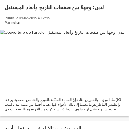
لندن: وجهةٌ بين صفحات التاريخ وأبعاد المستقبل
Publié le 09/02/2015 à 17:15
Par
nehar
لكلٍّ منّا أجواؤه، وللكثيرين منّا، فإنّ السماء الملبّدة بالغيوم والشمس المخفية وراءها
والطقس الماطر هو ما يجذبنا إلى تلك الأجواء. فهل هناك أفضل من مدينة لندن لننعم
بتجربة شتاءٍ لا مثيل لها؟ ها هي تنادينا لاحتساء كوب من القهوة ومطالعة كتاب في
أجواء حميمة...
رونالدو يدشن تمثالا له في مسقط رأسه