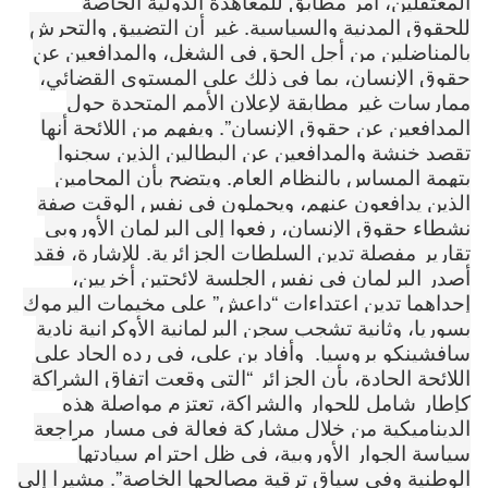
المعتقلين، أمر مطابق للمعاهدة الدولية الخاصة
للحقوق المدنية والسياسية. غير أن التضييق والتحرش
بالمناضلين من أجل الحق في الشغل، والمدافعين عن
حقوق الإنسان، بما في ذلك على المستوى القضائي،
ممارسات غير مطابقة لإعلان الأمم المتحدة حول
المدافعين عن حقوق الإنسان”. ويفهم من اللائحة أنها
تقصد خنشة والمدافعين عن البطالين الذين سجنوا
بتهمة المساس بالنظام العام. ويتضح بأن المحامين
الذين يدافعون عنهم، ويحملون في نفس الوقت صفة
نشطاء حقوق الإنسان، رفعوا إلى البرلمان الأوروبي
تقارير مفصلة تدين السلطات الجزائرية. للإشارة، فقد
أصدر البرلمان في نفس الجلسة لائحتين أخريين،
إحداهما تدين اعتداءات “داعش” على مخيمات اليرموك
بسوريا، وثانية تشجب سجن البرلمانية الأوكرانية نادية
سافشينكو بروسيا. وأفاد بن علي، في رده الحاد على
اللائحة الحادة، بأن الجزائر “التي وقعت اتفاق الشراكة
كإطار شامل للحوار والشراكة، تعتزم مواصلة هذه
الديناميكية من خلال مشاركة فعالة في مسار مراجعة
سياسة الجوار الأوروبية، في ظل احترام سيادتها
الوطنية وفي سياق ترقية مصالحها الخاصة”. مشيرا إلى