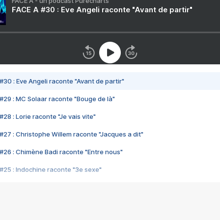
FACE A - un podcast Purecharts
FACE A #30 : Eve Angeli raconte "Avant de partir"
#30 : Eve Angeli raconte "Avant de partir"
#29 : MC Solaar raconte "Bouge de là"
28 : Lorie raconte "Je vais vite"
#27 : Christophe Willem raconte "Jacques a dit"
#26 : Chimène Badi raconte "Entre nous"
#25 : Indochine raconte "3e sexe"
#24 : Zaho raconte "C'est chelou"
#23 : Patrick Bruel raconte "Au café des délices"