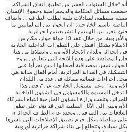
أنه “خلال السنوات العشر من تطبيق اتفاق الشراكة،
خضعت مسائل الحكامة والديمقراطية وحقوق الإنسان،
بصفة منتظمة، لمبادلات تلبية لطلب الطرفين”. وأضاف
الناطق باسم الخارجية: “إن الحوار بين البرلمانيين ما
فتئ يتعزز بين الهيئتين التشريعيتين الجزائرية
والأوروبية، من خلال عقد 13 جولة حوار، مكن من
الاطلاع بشكل أفضل على التطورات الداخلية الجارية
في الجزائر وبلدان الاتحاد الأوروبي. وانطلاقا من هنا،
فإن المصادقة على هذه اللائحة التي تتعارض وروح
الحوار، تمس بمصداقية أصحابها الذين تجرأوا على
التشكيك في العدالة الجزائرية، أمام أفعال مدانة هي
محل إجراءات قضائية مماثلة في عدد من البلدان
الأوروبية”. وعبر مسؤول الخارجية عن “رفض هذا
التدخل المشبوه واللامسؤول في الشؤون الداخلية
للجزائر، وتلفت وزارة الشؤون الخارجية انتباه الشركاء
الأوروبيين إلى الآثار السلبية التي قد تؤثر على تطور
العلاقات بين الطرفين، وتجدد عزم الطرف الجزائري
على مواصلة وبكل حزم تطبيق الإصلاحات التي باشرها
بكل سيادة، وتتطلع إلى بناء شراكة جزائرية أوروبية