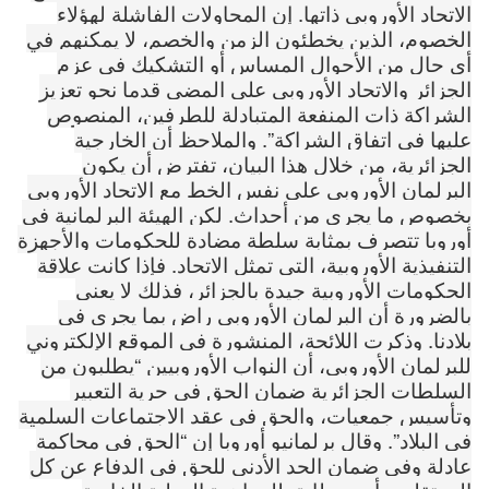
الاتحاد الأوروبي ذاتها. إن المحاولات الفاشلة لهؤلاء
الخصوم، الذين يخطئون الزمن والخصم، لا يمكنهم في
أي حال من الأحوال المساس أو التشكيك في عزم
الجزائر والاتحاد الأوروبي على المضي قدما نحو تعزيز
الشراكة ذات المنفعة المتبادلة للطرفين، المنصوص
عليها في اتفاق الشراكة”. والملاحظ أن الخارجية
الجزائرية، من خلال هذا البيان، تفترض أن يكون
البرلمان الأوروبي على نفس الخط مع الاتحاد الأوروبي
بخصوص ما يجري من أحداث. لكن الهيئة البرلمانية في
أوروبا تتصرف بمثابة سلطة مضادة للحكومات والأجهزة
التنفيذية الأوروبية، التي تمثل الاتحاد. فإذا كانت علاقة
الحكومات الأوروبية جيدة بالجزائر، فذلك لا يعني
بالضرورة أن البرلمان الأوروبي راض بما يجري في
بلادنا. وذكرت اللائحة، المنشورة في الموقع الإلكتروني
للبرلمان الأوروبي، أن النواب الأوروبيين “يطلبون من
السلطات الجزائرية ضمان الحق في حرية التعبير
وتأسيس جمعيات، والحق في عقد الاجتماعات السلمية
في البلاد”. وقال برلمانيو أوروبا إن “الحق في محاكمة
عادلة وفي ضمان الحد الأدنى للحق في الدفاع عن كل