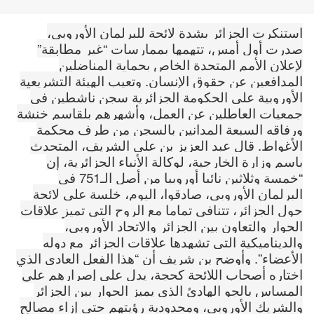
استنكرت الجزائر بشدة لائحة للبرلمان الأوروبي،
صدرت أول أمس، تتهمها بممارسات “غير مطابقة”
لإعلان الأمم المتحدة الخاص بحماية المناضلين
المدافعين عن حقوق الإنسان. وتعيب الهيئة التشريعية
الأوروبية على الحكومة الجزائرية سجن ناشطين في
جمعيات العاطلين عن العمل، وأشهرهم بلقاسم خنشة
ورفاقه السبعة المدانين بالسجن من طرف محكمة
الأغواط. قال عبد العزيز بن علي الشريف، المتحدث
باسم وزارة الخارجية، لوكالة الأنباء الجزائرية، إن
“خمسة وثلاثين نائبا أوروبيا من أصل الـ751 في
البرلمان الأوروبي، صادقوا، اليوم، خلسة على لائحة
حول الجزائر، تتنافى تماما مع الروح التي تميز علاقات
الحوار والتعاون بين الجزائر والاتحاد الأوروبي،
والديناميكية التي تشهدها علاقات الجزائر مع دوله
الأعضاء”. وأوضح بن شريف أن “هذا الفعل العادي الذي
اختاره أصحاب اللائحة كحجة، يدل على إصرارهم على
المساس بالجو الهادئ الذي يميز الحوار بين الجزائر
والشريك الأوروبي، ومحدودية رؤيتهم حتى إزاء مصالح