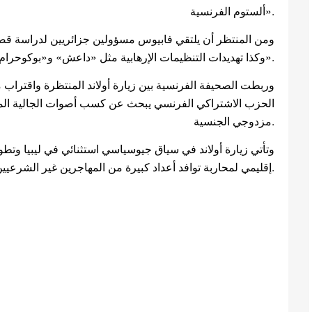
ألستوم الفرنسية».
ومن المنتظر أن يلتقي فابيوس مسؤولين جزائريين لدراسة قضايا،
وكذا تهديدات التنظيمات الإرهابية مثل «داعش» و«بوكوحرام» و«القاعدة».
وربطت الصحيفة الفرنسية بين زيارة أولاند المنتظرة واقتراب م
الحزب الاشتراكي الفرنسي يبحث عن كسب أصوات الجالية المغا
مزدوجي الجنسية.
وتأتي زيارة أولاند في سياق جيوسياسي استثنائي في ليبيا وت
إقليمي لمحاربة توافد أعداد كبيرة من المهاجرين غير الشرعيين من شواطئ البحر المتوسط.