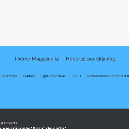
Thème Magazine © - Hébergé par
Eklablog
Top articles
Contact
Signaler un abus
C.G.U.
Rémunération en droits d'a
Purecharts
ngeli raconte "Avant de partir"