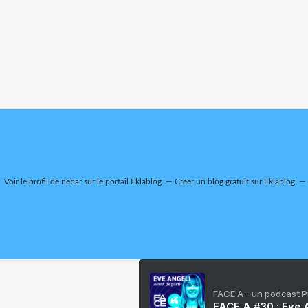
Voir le profil de
nehar
sur le portail Eklablog
Créer un blog gratuit sur Eklablog
FACE A - un podcast 
FACE A #30 : Eve A