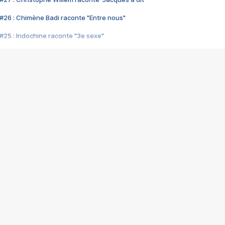
#26 : Chimène Badi raconte "Entre nous"
#25 : Indochine raconte "3e sexe"
#24 : Zaho raconte "C'est chelou"
#23 : Patrick Bruel raconte "Au café des délices"
#22 : Kyo raconte "Le chemin"
#21 : Nolwenn Leroy raconte "Cassé"
#20 : Patrick Hernandez raconte "Born to be alive"
#19 : Lorie raconte "Près de moi"
#18 : Michael Jones raconte "A nos actes manqués" (avec Jean-Jacque
#17 : Khaled raconte "Aïcha"
#16 : Corneille raconte "Parce qu'on vient de loin"
#15 : Indochine raconte "L'aventurier"