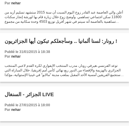
Par
nehar
أعلن والي العاصمة عبد القادر زوخ اليوم السبت أن سنة 2015 ستشهد تسليم أزيد من
11800 سكن اجتماعي تساهمي. وأوضح زوخ خلال زيارة قام بها لورشة إنجاز سكنات
تساهمية بالعاصمة أنه سيتم في شهر أفريل توزيع 4503 وحدة سكانية من مجموع
11884 وحدة من المقرر تسليمها سنة...
رونار: لسنا ألمانيا .. وسأجعلكم تبكون أيها الجزائريون !
Publié le 31/01/2015 à 18:38
Par
nehar
توعد الفرنسي هيرفي رونار، مدرب المنتخب الايفواري لكرة القدم لاعبي المنتخب
الجزائري بالهزيمة والإقصاء من الدور ربع نهائي كأس أمم إفريقيا، خلال المباراة التي
ستجمع الفريقين أمسية الأحد المقبل بملعب مدينة "مالابو" في غينيا الإستوائية، مؤكدا
أنه يعرف كيف...
الجزائر - السنغال LIVE
Publié le 27/01/2015 à 18:00
Par
nehar