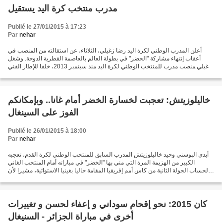
مدرب منتخب كرة اليد يستقيل
Publié le 27/01/2015 à 17:23
Par
nehar
أعلن المدرب الوطني لكرة اليد رضا زغيلي، الثلاثاء، عن استقالته من المنصب في
أعقاب إنتهاء مشاركة "الخضر" في بطولة العالم بالعاصمة القطرية الدوحة. وشغل
زغيلي منصب مدرب للمنتخب الوطني لكرة اليد منذ سبتمبر 2013، خلفا للإطار الفني
صالح بوشكريو الذي انتقل للإشراف...
خاليلوزيتش: تعجبت لخسارة الخضر أمام غانا.. وبإمكانكم
الفوز على السينغال
Publié le 26/01/2015 à 18:00
Par
nehar
أبدى البوسني وحيد خاليلوزيتش المدرب السابق للمنتخب الوطني لكرة القدم، تعجبه
الكبير من الهزيمة المرة التي مني بها "الخضر" في مباراته أمام المنتخب الغاني
لحساب الجولة الثانية من كاس أمم إفريقيا المقامة حاليا بغينيا الاستوائية، مشيرا لأن
الثقة الزائدة لبعض...
كان 2015: نحو إقحام سوداني و إعفاء لحسن و تغييرات
أخرى في مباراة الجزائر - السنيغال