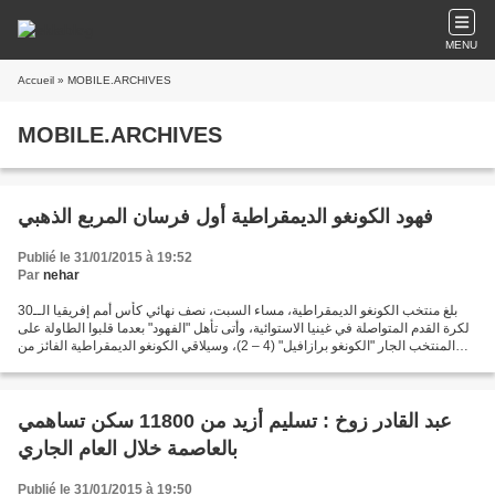
MENU
Accueil
» MOBILE.ARCHIVES
MOBILE.ARCHIVES
فهود الكونغو الديمقراطية أول فرسان المربع الذهبي
Publié le 31/01/2015 à 19:52
Par
nehar
بلغ منتخب الكونغو الديمقراطية، مساء السبت، نصف نهائي كأس أمم إفريقيا الــ30
لكرة القدم المتواصلة في غينيا الاستوائية، وأتى تأهل "الفهود" بعدما قلبوا الطاولة على
المنتخب الجار "الكونغو برازافيل" (4 – 2)، وسيلاقي الكونغو الديمقراطية الفائز من
مواجهة الجزائر...
عبد القادر زوخ : تسليم أزيد من 11800 سكن تساهمي
بالعاصمة خلال العام الجاري
Publié le 31/01/2015 à 19:50