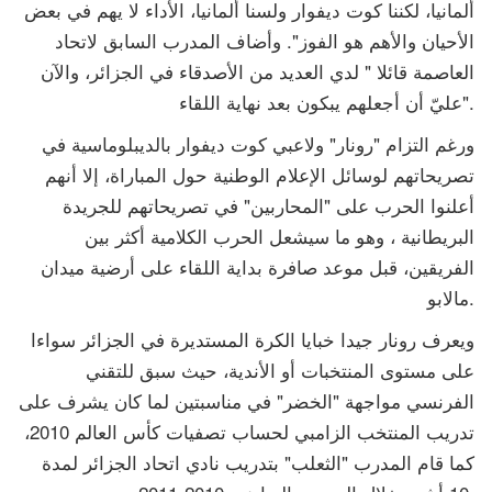
ألمانيا، لكننا كوت ديفوار ولسنا ألمانيا، الأداء لا يهم في بعض
الأحيان والأهم هو الفوز". وأضاف المدرب السابق لاتحاد
العاصمة قائلا " لدي العديد من الأصدقاء في الجزائر، والآن
عليّ أن أجعلهم يبكون بعد نهاية اللقاء".
ورغم التزام "رونار" ولاعبي كوت ديفوار بالديبلوماسية في
تصريحاتهم لوسائل الإعلام الوطنية حول المباراة، إلا أنهم
أعلنوا الحرب على "المحاربين" في تصريحاتهم للجريدة
البريطانية ، وهو ما سيشعل الحرب الكلامية أكثر بين
الفريقين، قبل موعد صافرة بداية اللقاء على أرضية ميدان
مالابو.
ويعرف رونار جيدا خبايا الكرة المستديرة في الجزائر سواءا
على مستوى المنتخبات أو الأندية، حيث سبق للتقني
الفرنسي مواجهة "الخضر" في مناسبتين لما كان يشرف على
تدريب المنتخب الزامبي لحساب تصفيات كأس العالم 2010،
كما قام المدرب "الثعلب" بتدريب نادي اتحاد الجزائر لمدة