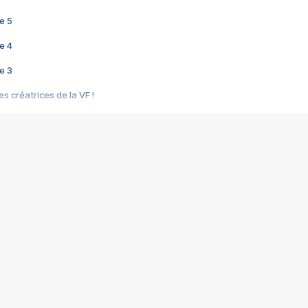
e 5
e 4
e 3
s créatrices de la VF !
e 2
e 1
e Mektoub My Love arrive enfin ! Rencontre avec Shaïn Boumedine et Sal
i : après Toni en famille
elle réalise le bouleversant Dites lui que je l'aime
ais ! Rencontre autour de Vie privée de Rebecca Zlotowski
 de Marguerite, Grave... Rencontre avec Ella Rumpf
 Les Rêveurs, un film intime sur la santé mentale