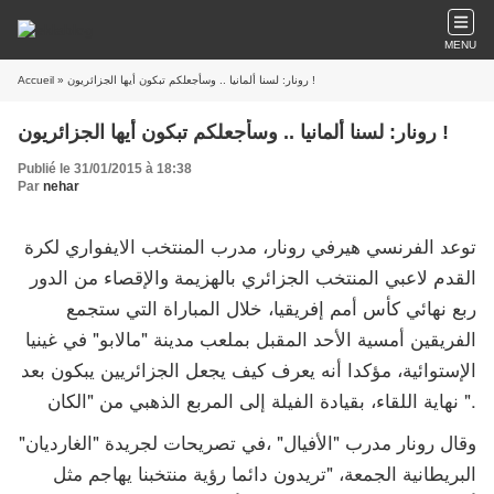
MENU
Accueil
» رونار: لسنا ألمانيا .. وسأجعلكم تبكون أيها الجزائريون !
رونار: لسنا ألمانيا .. وسأجعلكم تبكون أيها الجزائريون !
Publié le 31/01/2015 à 18:38
Par
nehar
توعد الفرنسي هيرفي رونار، مدرب المنتخب الايفواري لكرة
القدم لاعبي المنتخب الجزائري بالهزيمة والإقصاء من الدور
ربع نهائي كأس أمم إفريقيا، خلال المباراة التي ستجمع
الفريقين أمسية الأحد المقبل بملعب مدينة "مالابو" في غينيا
الإستوائية، مؤكدا أنه يعرف كيف يجعل الجزائريين يبكون بعد
نهاية اللقاء، بقيادة الفيلة إلى المربع الذهبي من "الكان ".
وقال رونار مدرب "الأفيال" ،في تصريحات لجريدة "الغارديان"
البريطانية الجمعة، "تريدون دائما رؤية منتخبنا يهاجم مثل