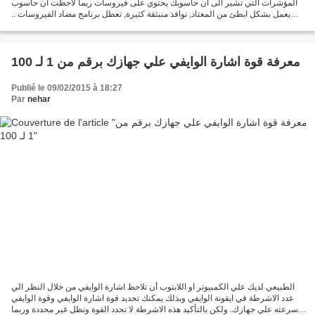
المؤشرات التي تشير الى ان حاسوبك يحتوي على فيروسات ربما لاحظت ان حاسوب
يعمل بشكل ابطئ من المعتاد, نوافذ منبثقة كثيرة, تعطل برنامج مضاد الفيروسات ..
وتتسائل مالذي يحدث؟ اكيد...
معرفة قوة اشارة الوايفي علي جهازك برقم من 1 لـ 100
Publié le 09/02/2015 à 18:27
Par
nehar
الطبيعي لديك علي الكمبيوتر او اللابتوب أن تلاحظ اشارة الوايفي من خلال النظر الي
عدد الاشرطة في ايقونة الوايفي وبذلك يمكنك تحديد قوة اشارة الوايفي وقوة الوايفي
وسرعته علي جهازك. ولكن بالتأكيد هذه الاشرطة لا تحدد القوة وتظل غير محددة وربما