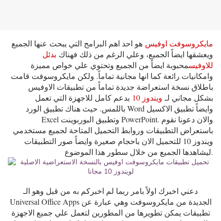
مايكروسوفت اوفيس
هو احد اهم البرامج التي يبحث عنها الجميع
ويعشقها ايضاً الجميع، وعلي الرغم من ذلك فهناك
بدئل
للاوفيس
محبوبة ايضاً من الجميع وتحتوي علي خواص مميزة
وامكانيات رائعة كما انها مجانية تماماً. ولكن مايكروسوفت قامت
باطلاق نسخة استعراضة جديدة تماماً من تطبيقات الاوفيس
بشكل مجاني لـ
ويندوز 10
بدعم كامل للاجهزة التي تعمل
باللمس. حيث هناك تطبيق الورد Word وايضاً تطبيق الاكسيل
Excel وتطبيق البوربوينت PowerPoint. والان دعونا نقوم
باستعراض التطبيقات وروابط التحميل المتاحة لجميع مستخدمي
ويندوز 10 للتحميل الان باحجام صغيرة وايضاً صور التطبيقات
ليشاهدها الجميع من خلال سطور هذا الموضوع.
دعني اخبرك اولاً بامر ربما لم اخبركم به من قبل وهو الـ
Universal Office Apps الجديدة من مايكروسوفت وهي عبارة عن
تطبيقات يمكن تطويرها من المطورين لتعمل علي جميع الاجهزة