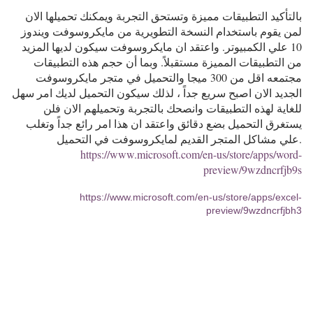
بالتأكيد التطبيقات مميزة وتستحق التجربة ويمكنك تحميلها الان
لمن يقوم باستخدام النسخة التطويرية من مايكروسوفت ويندوز
10 علي الكمبيوتر. واعتقد ان مايكروسوفت سيكون لديها المزيد
من التطبيقات المميزة مستقبلاً. وبما أن حجم هذه التطبيقات
مجتمعه اقل من 300 ميجا والتحميل في متجر مايكروسوفت
الجديد الان اصبح سريع جداً ، لذلك سيكون التحميل لديك امر سهل
للغاية لهذه التطبيقات وانصحك بالتجربة وتحميلهم الان فلن
يستغرق التحميل بضع دقائق واعتقد ان هذا امر رائع جداً وتغلب
علي مشاكل المتجر القديم لمايكروسوفت في التحميل.
https://www.microsoft.com/en-us/store/apps/word-
preview/9wzdncrfjb9s
https://www.microsoft.com/en-us/store/apps/excel-
preview/9wzdncrfjbh3