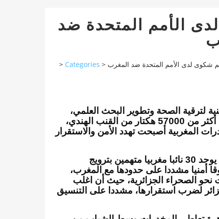
دى الأمم المتحدة ضد
ب
>
Categories
>
يم شكوى لدى الأمم المتحدة ضد المغرب
ية لترقية الصحة وتطوير البحث العلمي
المغرب بإغراق الجزائر بالمخدرات، حيث قام بزراعة أكثر من 57000 هكتار من القنب الهندي،
رات المغربية أصبحت تهدد الأمن والاستقرار
وقال خياطي في محاضرة له نشطها بميلة أمس، أنه يوجد 30 نائبا مغربيا متهمين بترويج
قا أمنيا مشددا على حدودها مع المغرب
 نحو الصحراء الجزائرية، حيث أن اغلب
جزائر لضرب استقرارها، مشددا على التنسيق
هرة تعاطي المخدرات وسط الشباب من