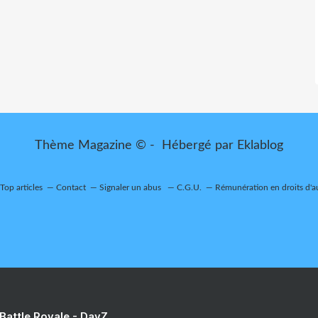
Thème Magazine © - Hébergé par
Eklablog
Top articles
Contact
Signaler un abus
C.G.U.
Rémunération en droits d'a
 Battle Royale - DayZ