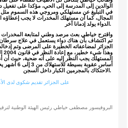
الوالدين إلى المدرسة إلى الحي، مؤكدا على تفعيل د
في التبليغ عن مستهلكي ومروجي هذه السموم مثل الد
المجال، كما أن مستهلك المخدرات لا يجب إعطاؤه ا
الدواء يولد إدمانا آخر.
واقترح خياطي بعث مرصد وطني لمتابعة المخدرات لأ
تم اكتشاف بأن هناك دواء يستعمل في علاج سرطان ال
الجزائر لمضاعفاته الخطيرة على المرضى وتم إدخاله
وهذا
المستهلك يجب النظر إليه على أنه ضحية، حيث أن 
أساس عقوبة بسي
الاحتكاك بالمجرمين الكبار داخل السجن.
البروفيسور مصطفى خياطي رئيس الهيئة الوطنية لترقي