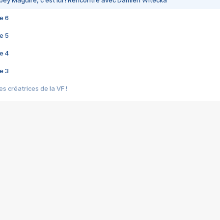
bey Maguire, c'est lui ! Rencontre avec Damien Witecka
e 6
e 5
e 4
e 3
s créatrices de la VF !
e 2
e 1
e Mektoub My Love arrive enfin ! Rencontre avec Shaïn Boumedine et Sal
i : après Toni en famille
elle réalise le bouleversant Dites lui que je l'aime
ais ! Rencontre autour de Vie privée de Rebecca Zlotowski
 de Marguerite, Grave... Rencontre avec Ella Rumpf