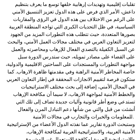
تقلبات إقليمية وتهديدات إرهابية خلفها توسع ما يعرف بتنظيم
داعش، الأمر الذي فرض على هذه الدول تعزيز التنسيق الأمني
على الرغم من الاختلاف بين هذه الدول في الرؤى والمقاربات
السياسية، في ظل التحديات الكبرى التي تواجه المنطقة العربية
بصورها المتعددة، حيث تتطلب هذه التطورات المزيد من الجهود
لتعزيز التعاون العربي في مختلف مجالات العمل الأمني، والبحث
عن السبل الكفيلة بالتصدي الفعال للإرهاب ومحاصرته والعمل
على القضاء على مصادر تمويله، حيث ستدرس الدورة سبل
مواجهة التطورات والمستجدات على الساحتين الاقليمية والدولية،
خاصة المخاطر الأمنية الراهنة وفي مقدمتها ظاهرة الارهاب. كما
ستكون فرصة لتقييم الانجازات المحققة في إطار التعاون العربي
في المجال الأمني، إضافة إلى بحث مختلف الاستراتيجيات
والخطط الأمنية لمواجهة الارهاب، لا سيما أن مكافحة الإرهاب
تستدعي وضع أطر قانونية وآليات جديدة تضاف إلى تلك التي
أنشئت من قبل والتي من شأنها دعم التبادل المرن والفعال
للمعلومات والخبرات والتجارب في مجالات الأمنية.
وستبحث الدورة تقارير عما نفذته الدول الأعضاء من الإستراتيجية
الأمنية العربية، والاستراتيجية العربية لمكافحة الإرهاب،
والإستراتيجية العربية لمكافحة الاستعمال غير المشروع