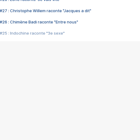
#27 : Christophe Willem raconte "Jacques a dit"
#26 : Chimène Badi raconte "Entre nous"
#25 : Indochine raconte "3e sexe"
#24 : Zaho raconte "C'est chelou"
#23 : Patrick Bruel raconte "Au café des délices"
#22 : Kyo raconte "Le chemin"
#21 : Nolwenn Leroy raconte "Cassé"
#20 : Patrick Hernandez raconte "Born to be alive"
#19 : Lorie raconte "Près de moi"
#18 : Michael Jones raconte "A nos actes manqués" (avec Jean-Jacque
#17 : Khaled raconte "Aïcha"
#16 : Corneille raconte "Parce qu'on vient de loin"