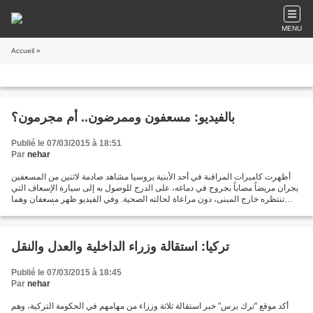
MENU
Accueil
»
بالفيديو: مسعفون وممرضون.. أم مجرمون؟
Publié le 07/03/2015 à 18:51
Par
nehar
أظهرت كاميرات المراقبة في أحد الأبنية بروسيا مشاهد صادمة لاثنين من المسعفين
يجران مريضاً مصاباً بجروح في دماغه، على الدرج للوصول به إلى سيارة الإسعاف التي
تنتظره خارج المبنى، دون مراعاة لحالته الصحية. وفي الفيديو ظهر مسعفان وهما
يجران مريضاً على الأرض...
تركيا: استقالة وزراء الداخلية والعدل والنقل
Publié le 07/03/2015 à 18:45
Par
nehar
أكد موقع "ترك برس" خبر استقالة ثلاثة وزراء من مهامهم في الحكومة التركية، وهم