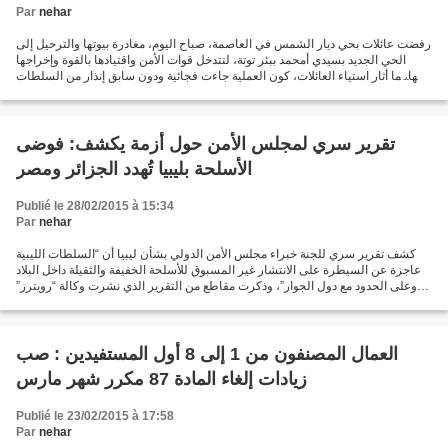
Par
nehar
رفضت عائلات بحي ديار الشمس في العاصمة، صباح اليوم، مغادرة بيوتها والترحيل إلى
الحي الجديد بسيدي أمحمد ببئر توتة، لتتدخل قوات الأمن واقتيادها بالقوة وإخراجها
منها، ما أثار استياء العائلات، كون العملية جاءت فجائية ودون سابق إنذار من السلطات
المحلية، إضافة...
تقرير سري لمجلس الأمن حول أزمة يكشف: فوضى
الأسلحة بليبيا تُهدد الجزائر ومصر
Publié le 28/02/2015 à 15:34
Par
nehar
كشف تقرير سري للجنة خبراء مجلس الأمن الدولي بشأن ليبيا أن “السلطات الليبية
عاجزة عن السيطرة على الانتشار غير المسبوق للأسلحة الخفيفة والثقيلة داخل البلاد
وعلى الحدود مع دول الجوار”، وذكرت مقاطع من التقرير الذي نشرت وكالة “رويترز”
للأنباء أمس أجزاء منه...
العمال المصنفون من 1 إلى 8 أول المستفيدين : صب
زيادات إلغاء المادة 87 مكرر شهر مارس
Publié le 23/02/2015 à 17:58
Par
nehar