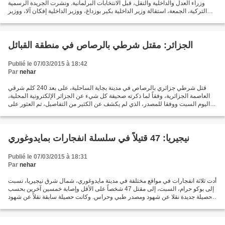
وزراء العدل والداخلية والنقل، قبل الانتخابات البرلمانية. ونشرت الجريدة الرسمية
التركية، الجمعة، استقالة وزير الداخلية بكير بوزداغ، ووزير الداخلية إفكان آلا، ووزير
النقل والملاحة...
الجزائر: مقتل شرطي بالرصاص في منطقة القبائل
Publié le 07/03/2015 à 18:42
Par
nehar
قتل شرطي جزائري بالرصاص في مدينة بجاية الساحلية، على بعد 240 كلم شرقي
العاصمة الجزائرية، وفقاً لما ذكرته صحيفة كل شيء عن الجزائر الإلكترونية المحلية،
اليوم السبت ووفقا للمصدر، الذي لم يكشف عن الكثير من التفاصيل، تم العثور على
جثة الشرطي اليوم في المدينة،...
نيجيريا: 47 قتيلاً في سلسلة انفجارات بمايدوغوري
Publié le 07/03/2015 à 18:31
Par
nehar
أدت ثلاثة انفجارات في مواقع مختلفة في مدينة مايدوغوري، شمال شرق نيجيريا، نسبت
إلى بوكو حرام، السبت، إلى مقتل 47 شخصاً على الأقل وإصابة خمسين آخرين بحسب
حصيلة جديدة نقلا عن شهود ومصدر طبي وحراس. وكانت حصيلة سابقة نقلاً عن شهود
ومسؤول محلي أفادت بمقتل 33...