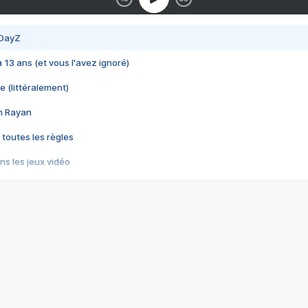
 DayZ
 a 13 ans (et vous l'avez ignoré)
e (littéralement)
im Rayan
 toutes les règles
s les jeux vidéo
us choquant de Rockstar ? - Le scandale BULLY
e plus moche de Steam
du RÊVE tourne au CAUCHEMAR
pendant 8 heures
it… à tort