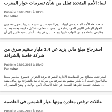
ليبيا: الأمم المتحدة تقلل من شأن تسريبات حوار المغرب
Publié le 07/03/2015 à 18:28
Par
nehar
سعت بعثة الأمم المتحدة في ليبيا، اليوم السبت، إلى احتواء تسريبات حول مضمون
الحوار الوطني الليبي الذي ترعاه في المغرب، تتعلق بتشكيل حكومة وحدة وطنية،
وتقليص سلطة مجلس النواب عليها. وجاء البيان في وقت أشارت فيه تقارير إلى أن
وزير الخارجية المغربي نجح في...
استرجاع مبلغ مالي يزيد عن 1,4 مليار سنتيم سرق من
شركة خاصة بالشراقة
Publié le 28/02/2015 à 15:40
Par
nehar
استرجعت مصالح امن المقاطعة الادارية للشراقة بولاية الجزائر الاسبوع الماضي مبلغا
ماليا تفوق قيمته 1,4 مليار سنتيم بعد سرقته من شركة خاصة بالشراقة مع إيقاف منفذ
العملية، حسبما علم هذا السبت عن خلية الاتصال لأامن الولاية. و أوضح المصدر ان
صاحب شركة خاصة...
عائلات ترفض مغادرة بيوتها بديار الشمس في العاصمة
Publié le 28/02/2015 à 15:36