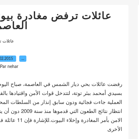
عائلات ترفض مغادرة بيو
العاصم
عائلات ت
02.2015
…
Par nehar
رفضت عائلات بحي ديار الشمس في العاصمة، صباح اليوم، م
بسيدي أمحمد ببئر توتة، لتتدخل قوات الأمن واقتيادها بالقوة
العملية جاءت فجائية ودون سابق إنذار من السلطات المحل
انتظار نتائج الطعو
الامن بأمر المغ
الأخرى