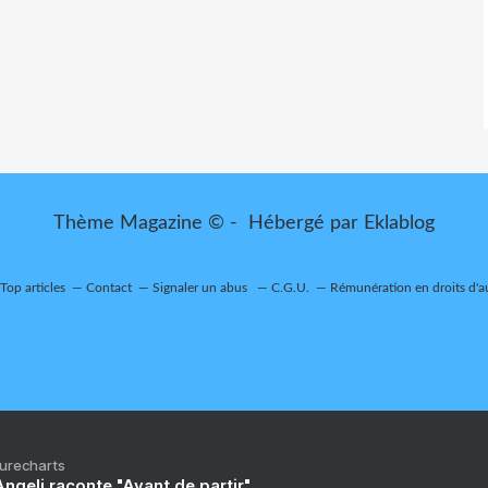
Thème Magazine © - Hébergé par
Eklablog
Top articles
Contact
Signaler un abus
C.G.U.
Rémunération en droits d'a
Purecharts
ngeli raconte "Avant de partir"