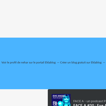
Voir le profil de
nehar
sur le portail Eklablog
Créer un blog gratuit sur Eklablog
FACE A - un podcast 
FACE A #30 : Eve A