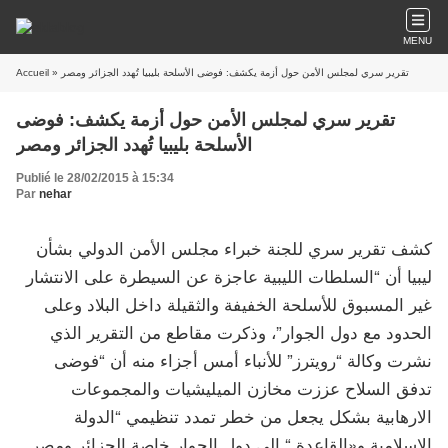
MENU
» تقرير سري لمجلس الأمن حول أزمة يكشف: فوضى الأسلحة بليبيا تُهدد الجزائر ومصر
Accueil
تقرير سري لمجلس الأمن حول أزمة يكشف: فوضى
الأسلحة بليبيا تُهدد الجزائر ومصر
Publié le 28/02/2015 à 15:34
Par
nehar
كشف تقرير سري للجنة خبراء مجلس الأمن الدولي بشأن
ليبيا أن “السلطات الليبية عاجزة عن السيطرة على الانتشار
غير المسبوق للأسلحة الخفيفة والثقيلة داخل البلاد وعلى
الحدود مع دول الجوار”، وذكرت مقاطع من التقرير الذي
نشرت وكالة “رويترز” للأنباء أمس أجزاء منه أن “فوضى
تدفق السلاح عززت مخازن الميليشيات والمجموعات
الارهابية بشكل يجعل من خطر تمدد تنظيمي “الدولة
الإسلامية و«القاعدة “ إلى دول الجوار خاصة الجزائر ومصر