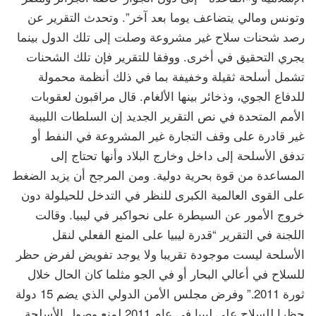
وتونس ومالي يتضاعف يوما بعد آخر”. وتحدث التقرير عن
رصد شحنات سلاح غير مشروعة وصلت إلى تلك الدول بينما
يجري التحقيق في أخرى. ووفقا للتقرير فإن تلك الشحنات
تشمل أسلحة ثقيلة وخفيفة بما في ذلك أنظمة محمولة
للدفاع الجوي، وذخائر بينها الألغام. قال مراقبون لعقوبات
الأمم المتحدة في نص التقرير الجديد إن السلطات الليبية
غير قادرة على وقف التجارة غير المشروعة في النفط أو
تدفق الأسلحة إلى داخل وخارج البلاد وأنها تحتاج إلى
المساعدة من قوة بحرية دولية. ومن المرجح أن يزيد الضغط
على القوى العالمية الكبرى للنظر في التدخل للحيلولة دون
خروج الأمور عن السيطرة على نحواكبر في ليبيا. وقالت
اللجنة في التقرير “قدرة ليبيا على المنع الفعلي لنقل
الأسلحة ليست موجودة تقريبا ولا يوجد تفويض لفرض حظر
للسلاح في أعالي البحار أو في الجو مثلما كان الحال خلال
ثورة 2011.” وفرض مجلس الأمن الدولي الذي يضم 15 دولة
حظرا للسلاح على ليبيا في عام 2011 لمنع وصول الأسلحة