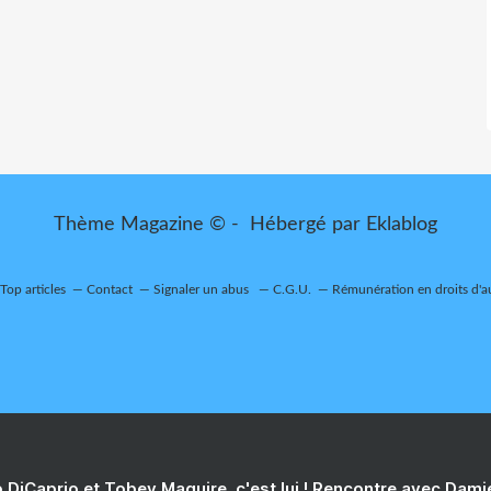
Thème Magazine © - Hébergé par
Eklablog
Top articles
Contact
Signaler un abus
C.G.U.
Rémunération en droits d'a
 DiCaprio et Tobey Maguire, c'est lui ! Rencontre avec Dam