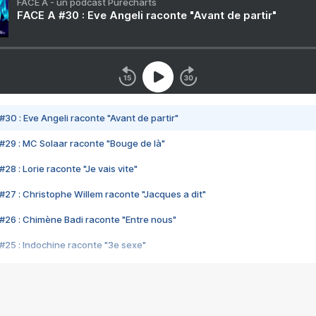
FACE A - un podcast Purecharts
FACE A #30 : Eve Angeli raconte "Avant de partir"
#30 : Eve Angeli raconte "Avant de partir"
#29 : MC Solaar raconte "Bouge de là"
28 : Lorie raconte "Je vais vite"
#27 : Christophe Willem raconte "Jacques a dit"
#26 : Chimène Badi raconte "Entre nous"
#25 : Indochine raconte "3e sexe"
#24 : Zaho raconte "C'est chelou"
#23 : Patrick Bruel raconte "Au café des délices"