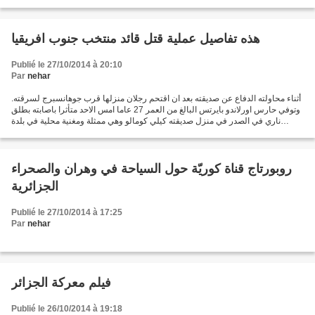
وتشمل قائمة المستدعين كل من:...
هذه تفاصيل عملية قتل قائد منتخب جنوب افريقيا
Publié le 27/10/2014 à 20:10
Par
nehar
أثناء محاولته الدفاع عن صديقته بعد ان اقتحم رجلان منزلها قرب جوهانسبرج لسرقته.
وتوفي حارس اورلاندو بايرتس البالغ من العمر 27 عاما امس الاحد متأثرا باصابته بطلق
ناري في الصدر في منزل صديقته كيلي كومالو وهي ممثلة ومغنية محلية في بلدة
فوسلوروس. وأبلغ مسؤول...
روبورتاج قناة كوريّة حول السياحة في وهران والصحراء
الجزائرية
Publié le 27/10/2014 à 17:25
Par
nehar
فيلم معركة الجزائر
Publié le 26/10/2014 à 19:18