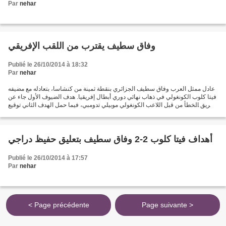
Par
nehar
وفاق سطيف يقترب من اللقب الإفريقي
Publié le 26/10/2014 à 18:32
Par
nehar
عادل ممثل العرب وفاق سطيف الجزائري بنقطة ثمينة من كنشاسا، بتعادله مع مضيفه
فيتا كلوب الكونغولي في ذهاب نهائي دوري أبطال إفريقيا. هدف الضيوف الأول جاء عن
طريق الخطأ من قبل اللاعب الكونغولي موبيلي تدومبي، فيما حمل الهدف الثاني توقيع
أكريم جحينط في الدقيقة...
أهداف فيتا كلوب 2-2 وفاق سطيف بتعليق حفيظ دراجي
Publié le 26/10/2014 à 17:57
Par
nehar
< Page précédente
Page suivante >