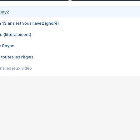
 DayZ
 a 13 ans (et vous l'avez ignoré)
e (littéralement)
im Rayan
 toutes les règles
s les jeux vidéo
us choquant de Rockstar ? - Le scandale BULLY
e plus moche de Steam
du RÊVE tourne au CAUCHEMAR
pendant 8 heures
it… à tort
umiliés par un jeu vidéo