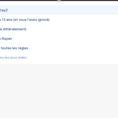
 DayZ
 a 13 ans (et vous l'avez ignoré)
e (littéralement)
im Rayan
 toutes les règles
s les jeux vidéo
us choquant de Rockstar ? - Le scandale BULLY
e plus moche de Steam
du RÊVE tourne au CAUCHEMAR
pendant 8 heures
it… à tort
umiliés par un jeu vidéo