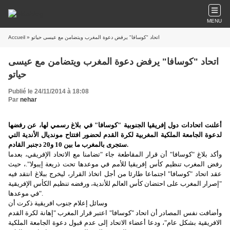
MENU
Accueil
» اتحاد "كوسافا" يرفض دعوة المغرب ويتضامن مع عيسى حياتو
اتحاد "كوسافا" يرفض دعوة المغرب ويتضامن مع عيسى
حياتو
Publié le 24/11/2014 à 18:08
Par
nehar
أعلنت اتحادات دول إفريقيا الجنوبية "كوسافا" في بلاغ رسمي لها، عن رفضها
لدعوة الجامعة الملكية المغربية لكرة القدم لحضور افتتاح مونديال الأندية التي
ستجرى بالمغرب ما بين 10 و20 دجنبر القادم.
وأكد بلاغ "كوسافا" أن قرار المقاطعة جاء "تضامنا مع الاتحاد الإفريقي، بعدما
رفض المغرب تنظيم كأس إفريقيا للأمم في موعدها تحت ذريعة إيبولا".، حيث
عقد اتحاد "كوسافا" اجتماعا طارئا من أجل اتخاذ القرار، ليخرج ببلاغ انتقد فيه
"إصرار المغرب على احتضان كأس العالم للأندية، ورفضه تنظيم الكأس الإفريقية
في موعدها".
وسائل إعلام جنوب افريقية ذكرت أن
وأضافت نفس المصادر أن اتحاد "كوسافا" اعتبر قرار المغرب "إهانة لكرة القدم
الافريقية بشكل عام"، ودعا أعضاء الاتحاد إلى عدم قبول دعوة الجامعة الملكية