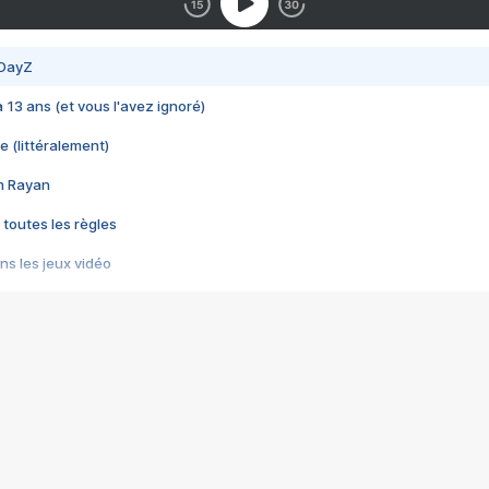
 DayZ
 a 13 ans (et vous l'avez ignoré)
e (littéralement)
im Rayan
 toutes les règles
s les jeux vidéo
us choquant de Rockstar ? - Le scandale BULLY
e plus moche de Steam
du RÊVE tourne au CAUCHEMAR
pendant 8 heures
it… à tort