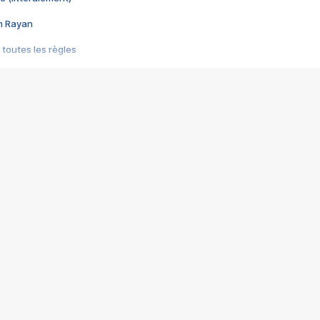
im Rayan
 toutes les règles
s les jeux vidéo
us choquant de Rockstar ? - Le scandale BULLY
e plus moche de Steam
du RÊVE tourne au CAUCHEMAR
pendant 8 heures
it… à tort
umiliés par un jeu vidéo
ire - Final Fantasy 8
ti un empire - Age of Empires
story DOFUS