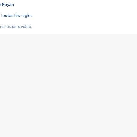
im Rayan
 toutes les règles
s les jeux vidéo
us choquant de Rockstar ? - Le scandale BULLY
e plus moche de Steam
du RÊVE tourne au CAUCHEMAR
pendant 8 heures
it… à tort
umiliés par un jeu vidéo
ire - Final Fantasy 8
ti un empire - Age of Empires
story DOFUS
tard, il crée l'un des pires jeux de tous les temps, MindsEye.