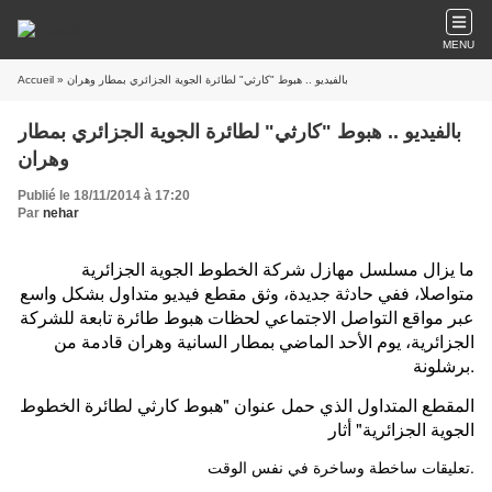
MENU
Accueil
» بالفيديو .. هبوط "كارثي" لطائرة الجوية الجزائري بمطار وهران
بالفيديو .. هبوط "كارثي" لطائرة الجوية الجزائري بمطار
وهران
Publié le 18/11/2014 à 17:20
Par
nehar
ما يزال مسلسل مهازل شركة الخطوط الجوية الجزائرية
متواصلا، ففي حادثة جديدة، وثق مقطع فيديو متداول بشكل واسع
عبر مواقع التواصل الاجتماعي لحظات هبوط طائرة تابعة للشركة
الجزائرية، يوم الأحد الماضي بمطار السانية وهران قادمة من
برشلونة.
المقطع المتداول الذي حمل عنوان "هبوط كارثي لطائرة الخطوط
الجوية الجزائرية" أثار
تعليقات ساخطة وساخرة في نفس الوقت.