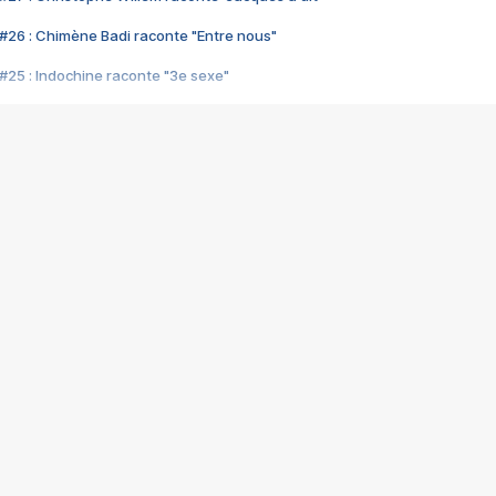
#26 : Chimène Badi raconte "Entre nous"
#25 : Indochine raconte "3e sexe"
#24 : Zaho raconte "C'est chelou"
#23 : Patrick Bruel raconte "Au café des délices"
#22 : Kyo raconte "Le chemin"
#21 : Nolwenn Leroy raconte "Cassé"
#20 : Patrick Hernandez raconte "Born to be alive"
#19 : Lorie raconte "Près de moi"
#18 : Michael Jones raconte "A nos actes manqués" (avec Jean-Jacque
#17 : Khaled raconte "Aïcha"
#16 : Corneille raconte "Parce qu'on vient de loin"
#15 : Indochine raconte "L'aventurier"