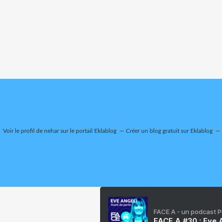
Voir le profil de
nehar
sur le portail Eklablog
Créer un blog gratuit sur Eklablog
FACE A - un podcast 
FACE A #30 : Eve A