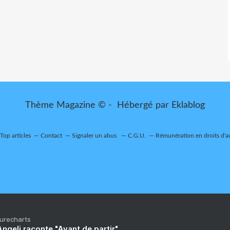
Thème Magazine © - Hébergé par
Eklablog
Top articles
Contact
Signaler un abus
C.G.U.
Rémunération en droits d'a
Purecharts
ngeli raconte "Avant de partir"