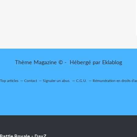
Thème Magazine © - Hébergé par
Eklablog
Top articles
Contact
Signaler un abus
C.G.U.
Rémunération en droits d'a
 Battle Royale - DayZ