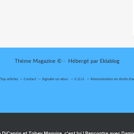
Thème Magazine © - Hébergé par
Eklablog
Top articles
Contact
Signaler un abus
C.G.U.
Rémunération en droits d'a
 DiCaprio et Tobey Maguire, c'est lui ! Rencontre avec Dam