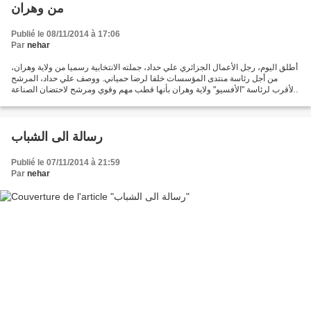
من وهران
Publié le 08/11/2014 à 17:06
Par
nehar
أطلق اليوم، رجل الأعمال الجزائري علي حداد، جملته الانتخابية رسميا من ولاية وهران،
من أجل رئاسة منتدى المؤسسات خلفا لرضا حمياني. ووصف علي حداد، المرشح
الأقرب لرئاسة "الأفسيو" ولاية وهران بأنها قطب مهم وقوي ومرشح لاحتضان الصناعة
الجزائرية مستقبلا. هذا وقد...
رسالة الى الشباب
Publié le 07/11/2014 à 21:59
Par
nehar