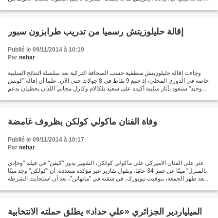
تفشي وباء إيبولا وهو الشيء...
إقالة حليلوزيتش رسميا من تدريب طرابزون سبور
Publié le 09/11/2014 à 10:19
Par
nehar
وجاءت إقالة حليلوزيتش منطقية حسب الصحافة التركية بعد سلسلة النتائج السلبية
خاصة في الدوري المحلي، إذ جمع 9 نقاط في 8 جولات حتى الآن، علما أن إقالة "كوتش
وحيد" ستعود بآثار سلبية أكيدة على سعيد بلكالام وكارل مجاني اللذان يحظيان بدعم
مطلق من طرفه، خاصة الثاني...
وفاة الفنان ماكولي كولكن بظروف غامضة
Publié le 09/11/2014 à 10:17
Par
nehar
عثر على الفنان الاميركي على ماكولي كولكن، الشهير بدور "كيفن" في فيلم "وحإدي
بالمنزل" ميتًا عن عمر 34 عامًا. وتقول تقارير غير مؤكدة متعددة، أن "كولكن" وجد ميتًا
بعد ظهر الجمعة، بتوقيت نيويورك، في شقته في "مانهاتن"، بعد أن استجابت الشرطة
لبلاغ من قبل أحد...
الميلياردير الجزائري «علي حداد» يطلق حملته الانتخابية