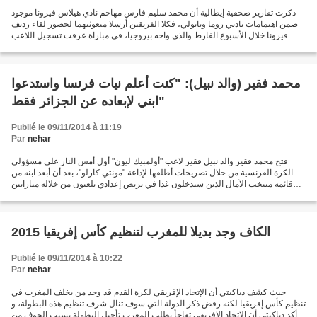
ذكرت تقارير صحفية إيطالية أن محمد سليم فارس مهاجم نادي هيلاس فيرونا موجود
ضمن اهتمامات ناديي روما ونابولي، فكلا الفريقين أرسلا مبعوثيهما لحضور لقاء رديف
فيرونا خلال الأسبوع الفارط والذي واجه بيروجيا، في مباراة عرفت تسجيل اللاعب
الفرانكو- جزائري عن طريق...
محمد فقير (والد نبيل): "كنت أعلم نيات فرنسا واستدعوا
ابني لإبعاده عن الجزائر فقط"
Publié le 09/11/2014 à 11:19
Par
nehar
فتح محمد فقير والد نبيل فقير لاعب "أولمبيك ليون" أول أمس النار على مسؤولي
الكرة الفرنسية من خلال تصريحات أطلقها لإذاعة "مونتي كارلو"، بعد أن أبعد ابنه من
قائمة منتخب الآمال الذين سيدخلون غدا في تربص إعدادي يلعبون من خلاله مباراتين
وديتين أم ام كل من إيطاليا...
الكاف وجد بديلا للمغرب لتنظيم كأس إفريقيا 2015
Publié le 09/11/2014 à 10:22
Par
nehar
حيث كشف دياكيتي أن الإتحاد الإفريقي لكرة القدم قد وجد من يخلف المغرب في
تنظيم كأس إفريقيا لكنه رفض ذكر الدولة التي سوف تنال شرف تنظيم هذه البطولة، و
أكد دياكيتي أن الإتحاد الإفريقي تفاجأ بطلب المغرب تأجيل البطولة بسبب الخوف من