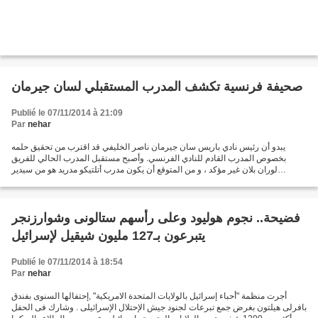
صحيفة فرنسية تكشف المدرب المستقبلي لسان جيرمان
Publié le 07/11/2014 à 21:09
Par
nehar
يبدو أن رئيس نادي باريس سان جيرمان ناصر الخليفي قد اقترب من تحقيق حلمه
بخصوص المدرب القادم للنادي الفرنسي. وأصبح مستقبل المدرب الحالي للفريق
لوران بلان غير مؤكد ، و من المتوقع أن يكون مدرب أتلتيكو مدريد هو من سيدير
المشروع القادم للنادي الباريسي ، وذلك...
فضيحة.. نجوم هوليود وعلى رأسهم ستالونى وشوارزنجر
يتبرعون بـ127 مليون شيقيل لإسرائيل
Publié le 07/11/2014 à 18:54
Par
nehar
أجرت منظمة "أحباء إسرائيل بالولايات المتحدة الامريكية" ,إحتفالها السنوى بفندق
بافرلى هيلتون بغرض جمع تبرعات لجنود جيش الإحتلال الإسرائيلى . وشارك فى الحفل