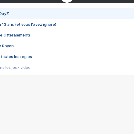
 DayZ
 a 13 ans (et vous l'avez ignoré)
e (littéralement)
im Rayan
 toutes les règles
s les jeux vidéo
us choquant de Rockstar ? - Le scandale BULLY
e plus moche de Steam
du RÊVE tourne au CAUCHEMAR
pendant 8 heures
it… à tort
umiliés par un jeu vidéo