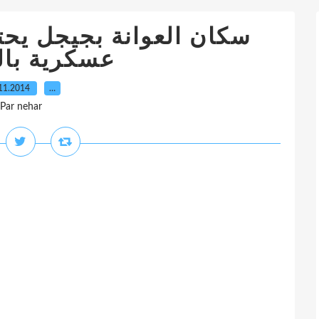
سكان العوانة بجيجل يحت
عسكرية بال
11.2014
…
Par nehar