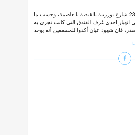
صيب خمسة أشخاص بجروح، اثر انهيار مبنى فندق بـ23 شارع بوزرينة بالقبصة بالعاصمة، وحسب ما
ي انهيار احدى غرف الفندق التي كانت تجري به
L