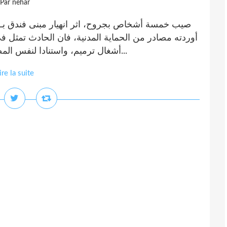
Par nehar
أوردته مصادر من الحماية المدنية، فان الحادث تمثل ف
أشغال ترميم، واستنادا لنفس المصدر، فان شهود عيان أكدوا للمسعفين أنه يوجد...
ire la suite