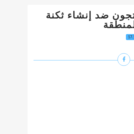
جون ضد إنشاء ثكنة
منطقة
17.