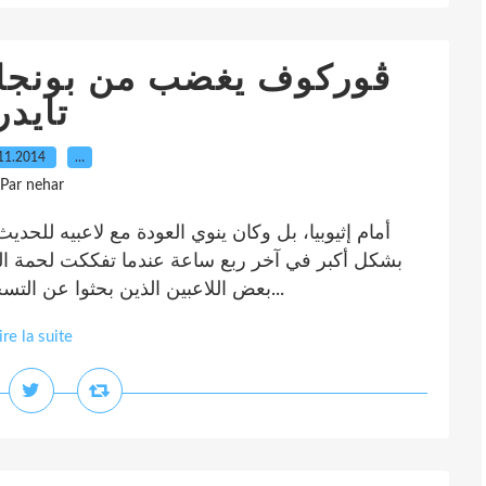
ڤوركوف يغضب من بونجاح
تايدر
11.2014
…
Par nehar
أمام إثيوبيا، بل وكان ينوي العودة مع لاعبيه للحد
بشكل أكبر في آخر ربع ساعة عندما تفككت لحمة ال
بعض اللاعبين الذين بحثوا عن التسجيل، النّاخب الوطني الذي عاد أمس إلى فرنسا...
ire la suite