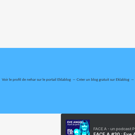
Voir le profil de
nehar
sur le portail Eklablog
Créer un blog gratuit sur Eklablog
FACE A - un podcast 
FACE A #30 : Eve A