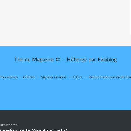
Thème Magazine © - Hébergé par
Eklablog
Top articles
Contact
Signaler un abus
C.G.U.
Rémunération en droits d'a
Purecharts
ngeli raconte "Avant de partir"