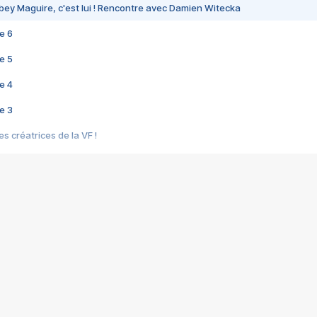
bey Maguire, c'est lui ! Rencontre avec Damien Witecka
e 6
e 5
e 4
e 3
s créatrices de la VF !
e 2
e 1
e Mektoub My Love arrive enfin ! Rencontre avec Shaïn Boumedine et Sal
i : après Toni en famille
elle réalise le bouleversant Dites lui que je l'aime
ais ! Rencontre autour de Vie privée de Rebecca Zlotowski
 de Marguerite, Grave... Rencontre avec Ella Rumpf