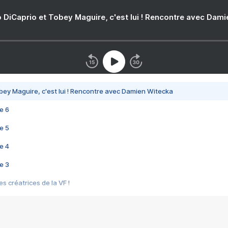
 DiCaprio et Tobey Maguire, c'est lui ! Rencontre avec Dam
bey Maguire, c'est lui ! Rencontre avec Damien Witecka
e 6
e 5
e 4
e 3
s créatrices de la VF !
e 2
e 1