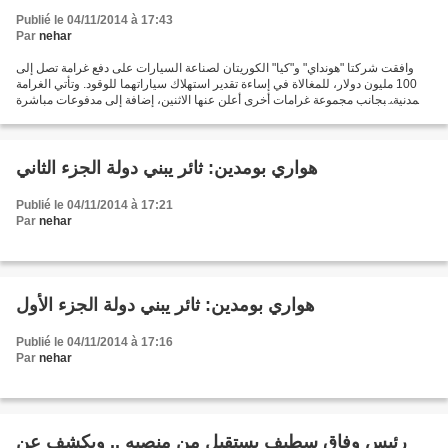
Publié le 04/11/2014 à 17:43
Par
nehar
وافقت شركتا "هونداي" و"كيا" الكوريتان لصناعة السيارات على دفع غرامة تصل إلى
100 مليون دولار، للمغالاة في إساءة تقدير استهلاك سياراتهما للوقود. وتأتي الغرامة
المدنية، بجانب مجموعة غرامات أخرى أعلن عنها الاثنين، إضافة إلى مدفوعات مباشرة
ستقدمها "كيا" و"هونداي"...
هواري بومدين: ثائر يبني دولة الجزء الثاني
Publié le 04/11/2014 à 17:21
Par
nehar
هواري بومدين: ثائر يبني دولة الجزء الأول
Publié le 04/11/2014 à 17:16
Par
nehar
رئيس وفاق سطيف يستقيل من منصبه .. ويكشف عن