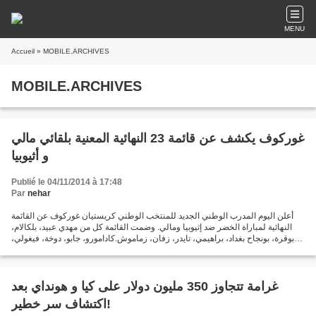
MENU
Accueil
» MOBILE.ARCHIVES
MOBILE.ARCHIVES
Publié le 04/11/2014 à 17:48
Par
nehar
أعلن اليوم المدرب الوطني الجديد للمنتخب الوطني كريستيان غوركوف عن القائمة
النهائية لمباراة الخضر ضد إثيوبيا ومالي. وضمت القائمة كل من مهدي عبيد، بلكالام،
بوقرة، بونجاح بغداد، براهيمي، تايدر، زفان، زماموش.كادامورو، جابو، دوخة، فيغولي،
غيلاس، غولام، حليش،...
غرامة تتجاوز 350 مليون دولار على كيا و هونداي بعد
اكتشاف سر خطير!