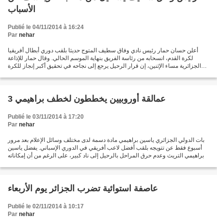
الأسباب
Publié le 04/11/2014 à 16:24
Par
nehar
أعلن حسان حمار رئيس نادي وفاق سطيف المتوج حديثا بلقب دوري أبطال أفريقيا
لكرة القدم، انسحابه من رئاسة الفريق بنهاية الموسم الحالي. وقال حمار للإذاعة
الجزائرية مساء الإثنين، إن قرار الرحيل يرجع إلى نجاحه في تحقيق أكبر إنجاز للكرة
الجزائرية على مستوى الأندية...
3 عمالقة أوروبيين يخططون لخطف براهيمي
Publié le 03/11/2014 à 17:20
Par
nehar
بات الدولي الجزائري ياسين براهيمي مادة دسمة لدى مختلف وسائل الإعلام بعد مرور
أسبوع فقط عن تتويجه بلقب أفضل لاعب أفريقي في الدوري الإسباني. يفضل ياسين
براهيمي التريث وعدم حرق المراحل بالرحيل إلى ناد كبير، على الرغم من أن إمكاناته
تسمح له بالتألق في أي...
عاصفة استوائية تضرب الجزائر يوم الأربعاء
Publié le 02/11/2014 à 10:17
Par
nehar