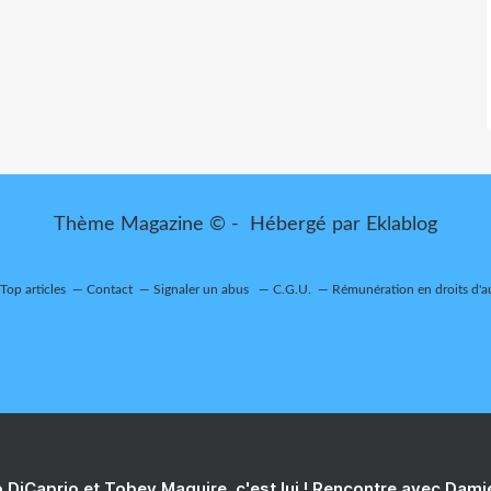
Thème Magazine © - Hébergé par
Eklablog
Top articles
Contact
Signaler un abus
C.G.U.
Rémunération en droits d'a
 DiCaprio et Tobey Maguire, c'est lui ! Rencontre avec Dam