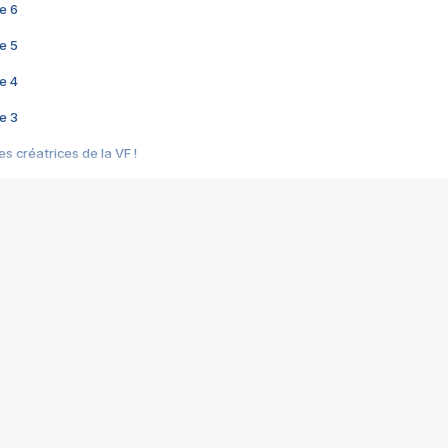
e 6
e 5
e 4
e 3
s créatrices de la VF !
e 2
e 1
e Mektoub My Love arrive enfin ! Rencontre avec Shaïn Boumedine et Sal
i : après Toni en famille
elle réalise le bouleversant Dites lui que je l'aime
ais ! Rencontre autour de Vie privée de Rebecca Zlotowski
 de Marguerite, Grave... Rencontre avec Ella Rumpf
 Les Rêveurs, un film intime sur la santé mentale