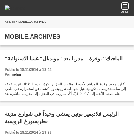
MENU
Accueil
» MOBILE.ARCHIVES
MOBILE.ARCHIVES
"الماجيك" بوقرة .. مدربا بعد "مونديال" غينيا الاستوائية
Publié le 18/11/2014 à 18:41
Par
nehar
أعلن "مجيد بوقرة" المدافع الأوسط لمنتخب الجزائر لكرة القدم، الثلاثاء، عن خضوعه
إلى سلسلة تربصات تكوينية لنيل شهادات تدريبية، وإذ كشف عن استمراره في اللعب
على صعيد الأندية إلى 2017، فإنّه أكّد شروعه في التحوّل إلى مدرب، مباشرة بعد
المونديال الأسمر الـ30...
الرئيس فلاديمير بوتين يمشي وحيداً في شوارع مدينة
بطرسبورغ الروسية
Publié le 18/11/2014 à 18:33