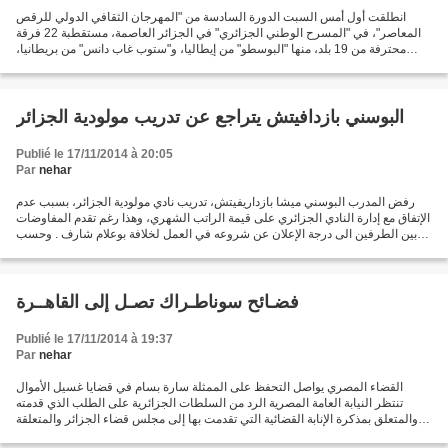
انطلقت أول أمس السبت الدورة السادسة من "المهرجان الثقافي الدولي للرقص
المعاصر"، في "المسرح الوطني الجزائري" في الجزائر العاصمة، مستقطبة 22 فرقة
محترفة من 19 بلد، منها "البوسطو" من إيطاليا، و"ستوب غاب دانس" من بريطانيا،
و"دانس كوليج" من الصين، و"دلفوس...
البوسني بازدافيتش يتراجع عن تدريب مولودية الجزائر
Publié le 17/11/2014 à 20:05
Par
nehar
رفض المدرب البوسني ميشا بازداريفيتش، تدريب نادي مولودية الجزائر، بسبب عدم
الإتفاق مع إدارة النادي الجزائري على قيمة الراتب الشهري، وهذا رغم تقدم المفاوضات
بين الطرفين الى درجة الإعلان عن شروعه في العمل لخلافة بوعلام شارف . وحسب
التقارير التي حصل عليها...
فضـائح سوناطـراك تصـل إلى القاهــرة
Publié le 17/11/2014 à 19:37
Par
nehar
القضاء المصري يواصل التحفظ على الممثلة سارة بسام في قضايا غسيل الأموال
تنتظر النيابة العامة المصرية الرد من السلطات الجزائرية على الطلب الذي قدمته
والمتعلق بمذكرة الإنابة القضائية التي تقدمت بها إلى مجلس قضاء الجزائر والمتعلقة
بالتحقيق فى قضية وقائع غسيل...