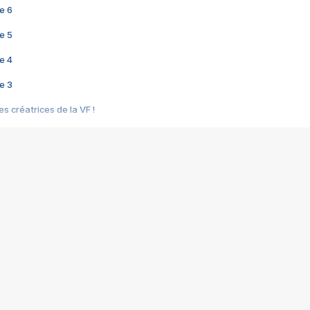
e 6
e 5
e 4
e 3
s créatrices de la VF !
e 2
e 1
e Mektoub My Love arrive enfin ! Rencontre avec Shaïn Boumedine et Sal
i : après Toni en famille
elle réalise le bouleversant Dites lui que je l'aime
ais ! Rencontre autour de Vie privée de Rebecca Zlotowski
 de Marguerite, Grave... Rencontre avec Ella Rumpf
 Les Rêveurs, un film intime sur la santé mentale