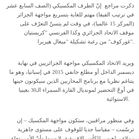
ذكرت مراجع إنّ الطرف المكسيكي (الصف السابع عشر
في ترتيب الفيفا) مهتم للغاية بتسريع مواجهة الجزائر
(المركز 15 عالميا)، في وقت لم يتسنّ التعرّف على
موقف الاتحاد الجزائري وكذا الفرنسي "كريستيان
غوركوف" من رغبة تشكيلة "ميغال هيريرا".
ويريد الاتحاد المكسيكي مواجهة الجزائريين في نهاية
ديسمبر الداخل أو مطلع جانفي 2015 في إسبانيا، وهو ما
يتناغم نظريا مع برنامج المحاربين الذين سيكونون حينها
في أوجّ التحضير لمونديال القارة السمراء الـ30 بغينيا
الاستوائية.
وفي منظور مراقبين، ستكون مواجهة المكسيك – إن
ترسّمت – مقياسا جديا للوقوف على مستوى جاهزية
زملاء براهيمي للكأس الافريقية، لا سيما وأنّ الأمر يتعلق