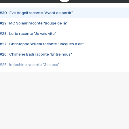
#30 : Eve Angeli raconte "Avant de partir"
#29 : MC Solaar raconte "Bouge de là"
28 : Lorie raconte "Je vais vite"
#27 : Christophe Willem raconte "Jacques a dit"
#26 : Chimène Badi raconte "Entre nous"
#25 : Indochine raconte "3e sexe"
#24 : Zaho raconte "C'est chelou"
#23 : Patrick Bruel raconte "Au café des délices"
#22 : Kyo raconte "Le chemin"
#21 : Nolwenn Leroy raconte "Cassé"
#20 : Patrick Hernandez raconte "Born to be alive"
#19 : Lorie raconte "Près de moi"