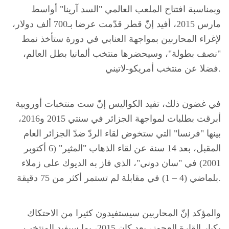
وبمناسبة افتتاح الملعب العالمي "السد آرينا" أواسط
مارس 2015، أفيد إنّ قطر قدّمت عرضا بـ700 ألف دولار،
لإغراء المحاربين بمواجهة العنابي في دورة ستأخذ نمط
"نصف بطولة"، وسيحضرها منتخب ألمانيا بطل العالم،
فضلا عن منتخب أمريكو-لاتيني.
في غضون ذلك، تفيد الكواليس إنّ ست منتخبات أوروبية
أبرقت بطلبات لمواجهة الجزائر في سنتي 2015 و2016،
بينها "فرنسا" التي ستخوض لقاء الردّ ضدّ الجزائر العام
المقبل، بعد 14 سنة عن لقاء الذهاب "المثير" (6 أكتوبر
2001) في "سان دوني"، الذي فاز به الديوك على زملاء
بلماضي (4 – 1) في مقابلة لم تستمر أكثر من 75 دقيقة.
والمؤكد إنّ المحاربين سيستفيدون كثيرا من الاحتكاك
بكبار القارة العجوز، بعد كان 2015، بما سيفيد المنتخب