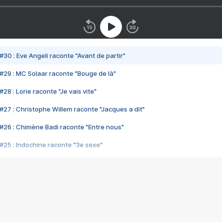
#30 : Eve Angeli raconte "Avant de partir"
#29 : MC Solaar raconte "Bouge de là"
28 : Lorie raconte "Je vais vite"
#27 : Christophe Willem raconte "Jacques a dit"
#26 : Chimène Badi raconte "Entre nous"
#25 : Indochine raconte "3e sexe"
#24 : Zaho raconte "C'est chelou"
#23 : Patrick Bruel raconte "Au café des délices"
#22 : Kyo raconte "Le chemin"
#21 : Nolwenn Leroy raconte "Cassé"