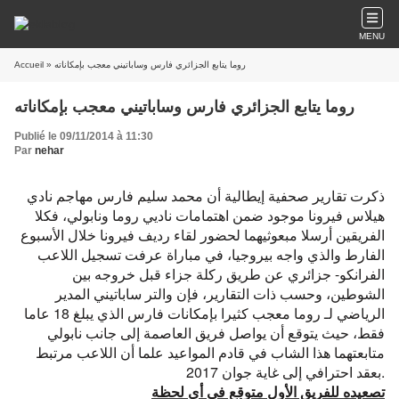
MENU
Accueil
» روما يتابع الجزائري فارس وساباتيني معجب بإمكاناته
روما يتابع الجزائري فارس وساباتيني معجب بإمكاناته
Publié le 09/11/2014 à 11:30
Par
nehar
ذكرت تقارير صحفية إيطالية أن محمد سليم فارس مهاجم نادي
هيلاس فيرونا موجود ضمن اهتمامات ناديي روما ونابولي، فكلا
الفريقين أرسلا مبعوثيهما لحضور لقاء رديف فيرونا خلال الأسبوع
الفارط والذي واجه بيروجيا، في مباراة عرفت تسجيل اللاعب
الفرانكو- جزائري عن طريق ركلة جزاء قبل خروجه بين
الشوطين، وحسب ذات التقارير، فإن والتر ساباتيني المدير
الرياضي لـ روما معجب كثيرا بإمكانات فارس الذي يبلغ 18 عاما
فقط، حيث يتوقع أن يواصل فريق العاصمة إلى جانب نابولي
متابعتهما هذا الشاب في قادم المواعيد علما أن اللاعب مرتبط
بعقد احترافي إلى غاية جوان 2017.
تصعيده للفريق الأول متوقع في أي لحظة