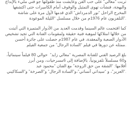
على حب الفن وعايشت منذ طفولتها جو فني مليء بالإبداع
”
معالي
“
تربت
والبهجة، فنشأت تهوى التمثيل والوقوف أمام الكاميرات حتى اكتشفها
الذي قدمها لأول مرة على شاشة
”
نور الدمرداش
“
المخرج الراحل
الليلة الموعودة
“
م من خلال مسلسل
1976
التلفزيون عام
”.
كما اقتحمت عالم السينما وقدمت العديد من الأدوار المتميزة التي أثبتت
من خلالها امتلاكها لموهبة فنية حقيقة ولمقومات الفنانة التي تجيد تشخيص
م حصلت على جائزة أحسن
1987
الأدوار الصعبة والمعقدة، في عام
”
السادة الرجال
“
ممثله عن دورها في فيلم
من جمعية الفيلم.
فيلماً سينمائياً،
80
حوالي
”
معالي زايد
“
بلغ الرصيد الفني للفنانة المصرية
مسرحيات، ومن أبرز
6
مسلسلاً تلفزيونياً، بالإضافة إلى
60
و
محمود عبد
“
مع الفنان
”
الشقة من حق الزوجة
“
أفلامها:
السكاكيني
”
و
”
الصرخة
”
و
”
السادة الرجال
”
و
”،
سيداتي آنساتي
“
و
”،
العزيز
”.