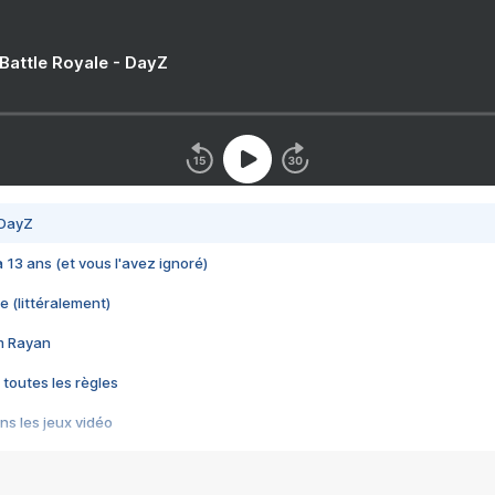
 Battle Royale - DayZ
 DayZ
 a 13 ans (et vous l'avez ignoré)
e (littéralement)
im Rayan
 toutes les règles
s les jeux vidéo
us choquant de Rockstar ? - Le scandale BULLY