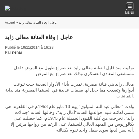
MENU
Accueil
» عاجل | وفاة الفنانة معالي زايد
عاجل | وفاة الفنانة معالي زايد
Publié le 10/11/2014 à 16:28
Par
nehar
توفيت منذ قليل الفنانة معالي زايد بعد صراع طويل مع المرض داخل
مستشفي المعادي العسكري وذلك بعد صراع مع المرض
معالى زايد هي فنانة مصرية، تميزت بأداء الأدوار الصعبة حيث تنوعت
أدوارها وتعددت مما جعل لها بصمات عديدة في السينما المصرية منذ بداية
الثمانينات.
م في القاهرة، هي
1953
مايو عام
13
يوم
”
معالي عبد الله المنياوي
“
ولدت
جمالات
“
وخالتها الفنانة
”،
آمال زايد
“
تنتمي لعائله فنية فوالدتها الفنانة
م، كما حصلت على
1975
تخرجت من كلية الفنون الجميلة عام
”،
زايد
بكالوريوس من المعهد العالي للسينما، على الرغم من زواجها مرتين إلا
أنه ليس لديها سوى طفل واحد تقوم بكفالته.