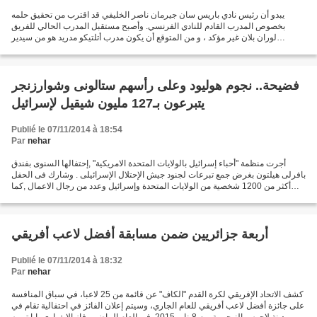
يبدو أن رئيس نادي باريس سان جيرمان ناصر الخليفي قد اقترب من تحقيق حلمه
بخصوص المدرب القادم للنادي الفرنسي. وأصبح مستقبل المدرب الحالي للفريق
لوران بلان غير مؤكد ، و من المتوقع أن يكون مدرب أتلتيكو مدريد هو من سيدير
المشروع القادم للنادي الباريسي ، وذلك...
فضيحة.. نجوم هوليود وعلى رأسهم ستالونى وشوارزنجر
يتبرعون بـ127 مليون شيقيل لإسرائيل
Publié le 07/11/2014 à 18:54
Par
nehar
أجرت منظمة "أحباء إسرائيل بالولايات المتحدة الامريكية" ,إحتفالها السنوى بفندق
بافرلى هيلتون بغرض جمع تبرعات لجنود جيش الإحتلال الإسرائيلى . وشارك فى الحفل
أكثر من 1200 شخصية من الولايات المتحدة وإسرائيل وعدد من رجال الاعمال ,كما
شارك الممثل الامريكى سيلفستر...
أربعة جزائريين ضمن مسابقة أفضل لاعب أفريقي
Publié le 07/11/2014 à 18:32
Par
nehar
كشف الاتحاد الإفريقي لكرة القدم "الكاف" عن قائمة من 25 لاعبا، في سباق المنافسة
على جائزة أفضل لاعب أفريقي للعام الجاري، وسيتم إعلان الفائز في احتفالية تقام في
مدينة لاجوس النيجيرية يوم 8يناير 2015. في العام الماضي، فاز الإيفواري يايا توريه