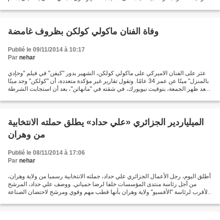
مطلق من طرفه، خاصة الثاني...
وفاة الفنان ماكولي كولكن بظروف غامضة
Publié le 09/11/2014 à 10:17
Par
nehar
عثر على الفنان الاميركي على ماكولي كولكن، الشهير بدور "كيفن" في فيلم "وحإدي
بالمنزل" ميتًا عن عمر 34 عامًا. وتقول تقارير غير مؤكدة متعددة، أن "كولكن" وجد ميتًا
بعد ظهر الجمعة، بتوقيت نيويورك، في شقته في "مانهاتن"، بعد أن استجابت الشرطة
لبلاغ من قبل أحد...
الميلياردير الجزائري «علي حداد» يطلق حملته الانتخابية
من وهران
Publié le 08/11/2014 à 17:06
Par
nehar
أطلق اليوم، رجل الأعمال الجزائري علي حداد، جملته الانتخابية رسميا من ولاية وهران،
من أجل رئاسة منتدى المؤسسات خلفا لرضا حمياني. ووصف علي حداد، المرشح
الأقرب لرئاسة "الأفسيو" ولاية وهران بأنها قطب مهم وقوي ومرشح لاحتضان الصناعة
الجزائرية مستقبلا. هذا وقد...