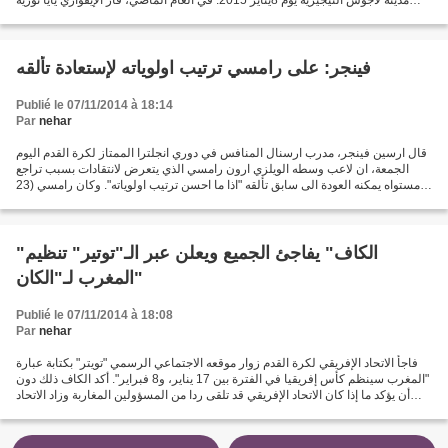
بلقب أفضل لاعب...
فينجر: على رامسي ترتيب اولوياته لإستعادة تألقه
Publié le 07/11/2014 à 18:14
Par
nehar
قال ارسين فينجر، مدرب ارسنال المنافس في دوري انجلترا الممتاز لكرة القدم اليوم
الجمعة، ان لاعب وسطه الويلزي ارون رامسي الذي يتعرض لانتقادات بسبب تراجع
مستواه يمكنه العودة الى سابق تألقه "اذا ما احسن ترتيب اولوياته". وكان رامسي (23
عاما) افضل لاعب وسط في...
"الكاف" يفاجئ الجميع ويعلن عبر الـ"توتير" تنظيم
المغرب لـ"الكان"
Publié le 07/11/2014 à 18:08
Par
nehar
فاجأ الاتحاد الإفريقي لكرة القدم زوار موقعه الاجتماعي الرسمي "تويتر" بكتابة عبارة
"المغرب سينظم كأس إفريقيا في الفترة بين 17 يناير، و8 فبراير". أكد الكاف ذلك دون
أن يؤكد ما إذا كان الاتحاد الإفريقي قد تلقى ردا من المسؤولين المغاربة وزاد الاتحاد
الإفريقي...