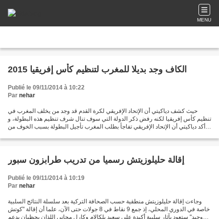
MENU
الكاف وجد بديلا للمغرب لتنظيم كأس إفريقيا 2015
Publié le 09/11/2014 à 10:22
Par
nehar
حيث كشف دياكيتي أن الإتحاد الإفريقي لكرة القدم قد وجد من يخلف المغرب في
تنظيم كأس إفريقيا لكنه رفض ذكر الدولة التي سوف تنال شرف تنظيم هذه البطولة، و
أكد دياكيتي أن الإتحاد الإفريقي تفاجأ بطلب المغرب تأجيل البطولة بسبب الخوف من
تفشي وباء إيبولا وهو الشيء...
إقالة حليلوزيتش رسميا من تدريب طرابزون سبور
Publié le 09/11/2014 à 10:19
Par
nehar
وجاءت إقالة حليلوزيتش منطقية حسب الصحافة التركية بعد سلسلة النتائج السلبية
خاصة في الدوري المحلي، إذ جمع 9 نقاط في 8 جولات حتى الآن، علما أن إقالة "كوتش
وحيد" ستعود بآثار سلبية أكيدة على سعيد بلكالام وكارل مجاني اللذان يحظيان بدعم