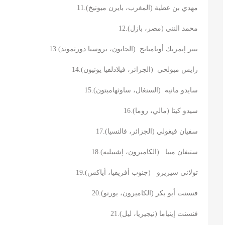
11.
)
المغرب، بايرن ميونيخ
(
مهدي بن عطية
12.
)
مصر، بازل
(
محمد النني
13.
)
الجابون، بروسيا دورتموند
(
بيير إيمريك أوباميانج
14.
)
الجزائر، فيلادلفيا يونيون
(
رايس مبولحي
15.
)
السنغال، ساوثهامبتون
(
سايدو مانيه
16.
)
مالي، روما
(
سيدو كيتا
17.
)
الجزائر، فالنسيا
(
سفيان فيغولي
18.
)
الكاميرون، إشبيليه
(
ستيفان مبيا
19.
)
جنوب أفريقيا، أياكس
(
تولاني سيريرو
20.
)
الكاميرون، بورتو
(
فنسنت أبو بكر
21.
)
نيجيريا، ليل
(
فنسنت إينياما