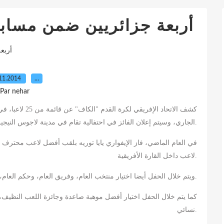
أربعة جزائريين ضمن مساب
أربع
11.2014
…
Par nehar
لاعبا، ف
25
عن قائمة من
"
الكاف
"
كشف الاتحاد الإفريقي لكرة القدم
الجاري، وسيتم إعلان الفائز في احتفالية تقام في مدينة لاجوس النيجي
2015.
في العام الماضي، فاز الإيفواري يايا توريه بلقب أفضل لاعب محترف 
لاعب داخل القارة الأفريقية.
ويتم خلال الحفل أيضا اختيار منتخب العام، وفريق العام، وحكم العام، ومدرب العام.
كما يتم خلال الحفل اختيار أفضل موهبة صاعدة وجائزة اللعب النظ
نسائي.