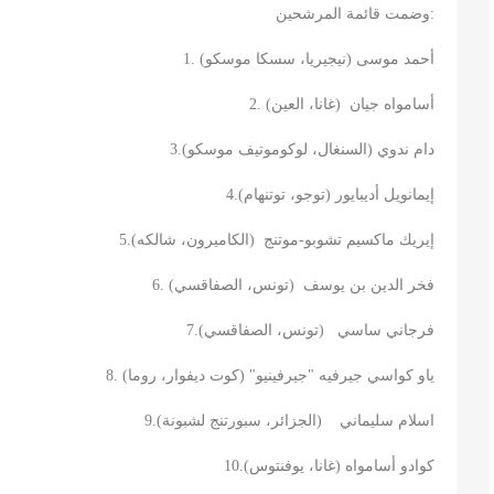
وضمت قائمة المرشحين:
1.
)
نيجيريا، سسكا موسكو
(
أحمد موسى
2.
)
غانا، العين
(
أسامواه جيان
3.
)
السنغال، لوكوموتيف موسكو
(
دام ندوي
4.
)
توجو، توتنهام
(
إيمانويل أديبايور
5.
)
الكاميرون، شالكه
(
موتنج
-
إيريك ماكسيم تشوبو
6.
)
تونس، الصفاقسي
(
فخر الدين بن يوسف
7.
)
تونس، الصفاقسي
(
فرجاني ساسي
8.
)
كوت ديفوار، روما
" (
جيرفينيو
"
ياو كواسي جيرفيه
9.
)
الجزائر، سبورتنج لشبونة
(
اسلام سليماني
10.
)
غانا، يوفنتوس
(
كوادو أسامواه