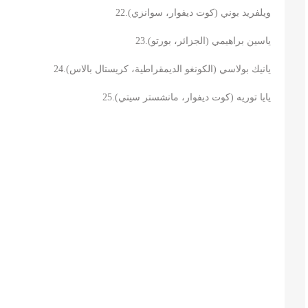
22.
)
كوت ديفوار، سوانزي
(
ويلفريد بوني
23.
)
الجزائر، بورتو
(
ياسين براهيمي
24.
)
الكونغو الديمقراطية، كريستال بالاس
(
يانيك بولاسي
25.
)
كوت ديفوار، مانشستر سيتي
(
يايا توريه