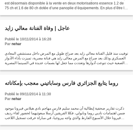
est désormais disponible à la vente en deux motorisations essence 1.2 de
75 ch et 1.6 de 80 ch dotée d’une panoplie d’équipements. En plus d’être la
première voiture fabriquée...
عاجل | وفاة الفنانة معالي زايد
Publié le 10/11/2014 à 16:28
Par
nehar
توفيت منذ قليل الفنانة معالي زايد بعد صراع طويل مع المرض داخل مستشفي المعادي
العسكري وذلك بعد صراع مع المرض معالى زايد هي فنانة مصرية، تميزت بأداء الأدوار
الصعبة حيث تنوعت أدوارها وتعددت مما جعل لها بصمات عديدة في السينما المصرية
منذ بداية الثمانينات....
روما يتابع الجزائري فارس وساباتيني معجب بإمكاناته
Publié le 09/11/2014 à 11:30
Par
nehar
ذكرت تقارير صحفية إيطالية أن محمد سليم فارس مهاجم نادي هيلاس فيرونا موجود
ضمن اهتمامات ناديي روما ونابولي، فكلا الفريقين أرسلا مبعوثيهما لحضور لقاء رديف
فيرونا خلال الأسبوع الفارط والذي واجه بيروجيا، في مباراة عرفت تسجيل اللاعب
الفرانكو- جزائري عن طريق...