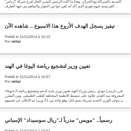
المدنية بالشراكة مع الجزائر، وهذا ما أكده الرئيس المدير العام لفرع شركة "آرباص"
الفرنسية غيوم فوري الذي أكد أنه لقي جوا من الحوار والتفاهم من جهة الطرف
الجزائري. وأضاف المتحدث أن...
تيفيز يسجل الهدف الأروع هذا الاسبوع .. شاهده الآن
Publié le 11/11/2014 à 10:15
Par
nehar
تعيين وزير لتشجيع رياضة اليوغا في الهند
Publié le 11/11/2014 à 10:07
Par
nehar
قرر ناريندرا مودي, رئيس وزراء الهند تعيين وزير جديد لدعم وتشجيع رياضة الـ«يوغا»
المعروفة منذ القدم, علاوة على تنشيط الأنظمة المختلفة للطب الطبيعي. ومن المقرر
أن يتولى الوزير الجديد شريباد يسو نايك, وهو واحد من 21 وزيرا تم الإعلان عن تعيينهم
أمس, إدارة...
رسمياً.. "مويس" مدرباً لـ"ريال سوسيداد" الإسباني