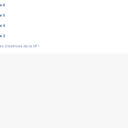
e 6
e 5
e 4
e 3
s créatrices de la VF !
e 2
e 1
e Mektoub My Love arrive enfin ! Rencontre avec Shaïn Boumedine et Sal
i : après Toni en famille
elle réalise le bouleversant Dites lui que je l'aime
ais ! Rencontre autour de Vie privée de Rebecca Zlotowski
 de Marguerite, Grave... Rencontre avec Ella Rumpf