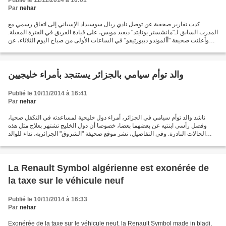
Publié le 11/11/2014 à 10:01
Par
nehar
كدت تقارير صحفية عن توصل نادي ريال سوسيداد الإسباني إلى اتفاق رسمي مع
المدرب السابق لـ"مانشستر يونايتد" ديفيد مويس، على قيادة الفريق في الفترة المقبلة.
وأعلنت صحيفة "أألموندو ديبورتيفو" في الساعات الأولى من صباح اليوم الثلاثاء، عن
توقيع عقد بين المدرب...
والد توأم سيامي بالجزائر يستنجد بأمراء خليجيين
Publié le 10/11/2014 à 16:41
Par
nehar
ناشد والد توأم سيامي في الجزائر، أمراء دول خليجية لمساعدته في التكفل صحيا،
وفصل رأسي ابنتيه عن بعضهما بعضا، خصوصا أن دول الخليج تشتهر بعلاج مثل هذه
الحالات النادرة. وفي التفاصيل، نشر موقع صحيفة "الشروق" الجزائرية، نداء للوالد
أمقران عيسى، موجها لكل من...
La Renault Symbol algérienne est exonérée de
la taxe sur le véhicule neuf
Publié le 10/11/2014 à 16:33
Par
nehar
Exonérée de la taxe sur le véhicule neuf, la Renault Symbol made in bladi,