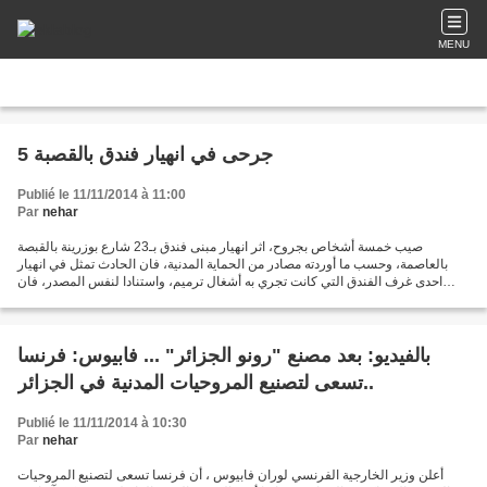
MENU
5 جرحى في انهيار فندق بالقصبة
Publié le 11/11/2014 à 11:00
Par
nehar
صيب خمسة أشخاص بجروح، اثر انهيار مبنى فندق بـ23 شارع بوزرينة بالقبصة
بالعاصمة، وحسب ما أوردته مصادر من الحماية المدنية، فان الحادث تمثل في انهيار
احدى غرف الفندق التي كانت تجري به أشغال ترميم، واستنادا لنفس المصدر، فان
شهود عيان أكدوا للمسعفين أنه يوجد...
بالفيديو: بعد مصنع "رونو الجزائر" ... فابيوس: فرنسا
تسعى لتصنيع المروحيات المدنية في الجزائر..
Publié le 11/11/2014 à 10:30
Par
nehar
أعلن وزير الخارجية الفرنسي لوران فابيوس ، أن فرنسا تسعى لتصنيع المروحيات