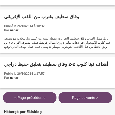
وفاق سطيف يقترب من اللقب الإفريقي
Publié le 26/10/2014 à 18:32
Par
nehar
عادل ممثل العرب وفاق سطيف الجزائري بنقطة ثمينة من كنشاسا، بتعادله مع مضيفه
فيتا كلوب الكونغولي في ذهاب نهائي دوري أبطال إفريقيا. هدف الضيوف الأول جاء عن
طريق الخطأ من قبل اللاعب الكونغولي موبيلي تدومبي، فيما حمل الهدف الثاني توقيع
أكريم جحينط في الدقيقة...
أهداف فيتا كلوب 2-2 وفاق سطيف بتعليق حفيظ دراجي
Publié le 26/10/2014 à 17:57
Par
nehar
< Page précédente
Page suivante >
Hébergé par Eklablog