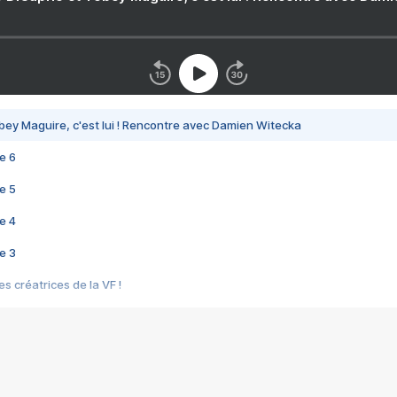
bey Maguire, c'est lui ! Rencontre avec Damien Witecka
e 6
e 5
e 4
e 3
s créatrices de la VF !
e 2
e 1
e Mektoub My Love arrive enfin ! Rencontre avec Shaïn Boumedine et Sal