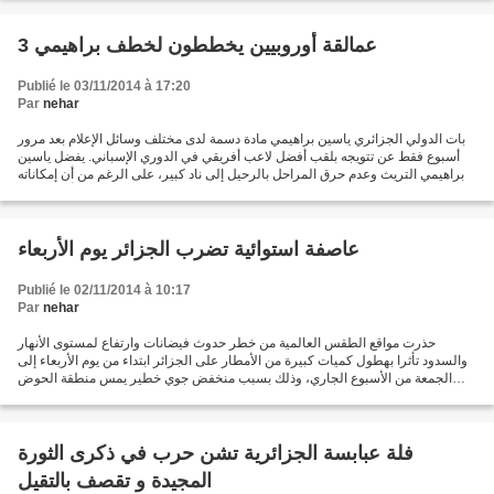
3 عمالقة أوروبيين يخططون لخطف براهيمي
Publié le 03/11/2014 à 17:20
Par
nehar
بات الدولي الجزائري ياسين براهيمي مادة دسمة لدى مختلف وسائل الإعلام بعد مرور
أسبوع فقط عن تتويجه بلقب أفضل لاعب أفريقي في الدوري الإسباني. يفضل ياسين
براهيمي التريث وعدم حرق المراحل بالرحيل إلى ناد كبير، على الرغم من أن إمكاناته
تسمح له بالتألق في أي...
عاصفة استوائية تضرب الجزائر يوم الأربعاء
Publié le 02/11/2014 à 10:17
Par
nehar
حذرت مواقع الطقس العالمية من خطر حدوث فيضانات وارتفاع لمستوى الأنهار
والسدود تأثرا بهطول كميات كبيرة من الأمطار على الجزائر ابتداء من يوم الأربعاء إلى
الجمعة من الأسبوع الجاري، وذلك بسبب منخفض جوي خطير يمس منطقة الحوض
الغربي للبحر الأبيض المتوسط انطلاقا...
فلة عبابسة الجزائرية تشن حرب في ذكرى الثورة
المجيدة و تقصف بالتقيل