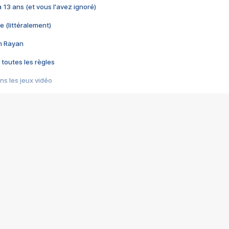
 a 13 ans (et vous l'avez ignoré)
e (littéralement)
im Rayan
 toutes les règles
s les jeux vidéo
us choquant de Rockstar ? - Le scandale BULLY
e plus moche de Steam
du RÊVE tourne au CAUCHEMAR
pendant 8 heures
it… à tort
umiliés par un jeu vidéo
ire - Final Fantasy 8
ti un empire - Age of Empires