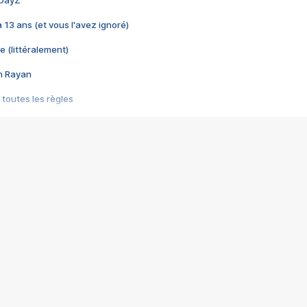
 DayZ
 a 13 ans (et vous l'avez ignoré)
e (littéralement)
im Rayan
 toutes les règles
s les jeux vidéo
us choquant de Rockstar ? - Le scandale BULLY
e plus moche de Steam
du RÊVE tourne au CAUCHEMAR
pendant 8 heures
it… à tort
umiliés par un jeu vidéo
ire - Final Fantasy 8