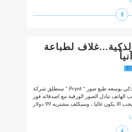
L
ذكية...غلاف لطباعة
ياً
17.
ستطلق شركة " Prynt " الفرنسية مطلع العام القادم، غلاف للهاتف الذكي بوسعه طبع صور
 الهاتف تبادل الصور الورقية مع اصدقائه فور
L