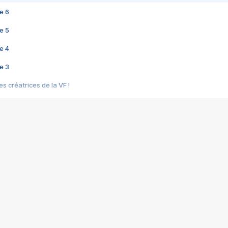
e 6
e 5
e 4
e 3
s créatrices de la VF !
e 2
e 1
e Mektoub My Love arrive enfin ! Rencontre avec Shaïn Boumedine et Sal
i : après Toni en famille
elle réalise le bouleversant Dites lui que je l'aime
ais ! Rencontre autour de Vie privée de Rebecca Zlotowski
 de Marguerite, Grave... Rencontre avec Ella Rumpf