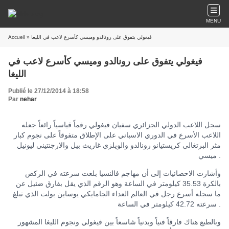
MENU
Accueil
» فيغولي يتفوق على رونالدو وميسي كأسرع لاعب في الليغا
فيغولي يتفوق على رونالدو وميسي كأسرع لاعب في
الليغا
Publié le 27/12/2014 à 18:58
Par
nehar
سجل اللاعب الدولي الجزائري سفيان فيغولي رقماً قياسياً رائعاً جعله
اللاعب الأسرع في الدوري الاسباني على الإطلاق متفوقاً على نجوم كبار
مثر البرتغالي كريستيانو رونالدو والويلزي غاريث بيل والارجنتيني ليونيل
ميسي .
وأشارت الاحصائيات إلى أن مهاجم فالنسيا بلغت سرعته في الركض
بالكرة 35.53 كيلومتر في الساعة وهو الرقم الذي يقل بفارق ضئيل عن
ما سجله أسرع رجل في العالم العداء الجامايكي يوساين بولت الذي تبلغ
سرعته 42.72 كيلومتر في الساعة .
وبالطبع هناك فارقاً فنياً وبدنياً شاسعاً بين فيغولي ونجوم الليغا المشهور