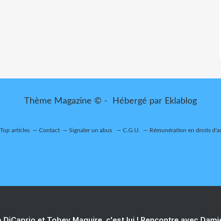
Thème Magazine © - Hébergé par
Eklablog
Top articles
Contact
Signaler un abus
C.G.U.
Rémunération en droits d'a
 DiCaprio et Tobey Maguire, c'est lui ! Rencontre avec Dam